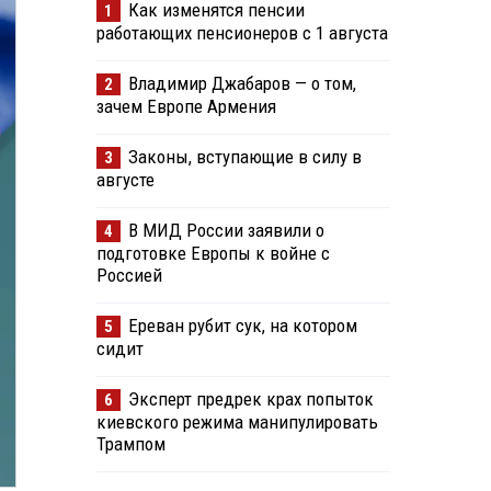
Как изменятся пенсии
1
работающих пенсионеров с 1 августа
Владимир Джабаров — о том,
2
зачем Европе Армения
Законы, вступающие в силу в
3
августе
В МИД России заявили о
4
подготовке Европы к войне с
Россией
Ереван рубит сук, на котором
5
сидит
Эксперт предрек крах попыток
6
киевского режима манипулировать
Трампом