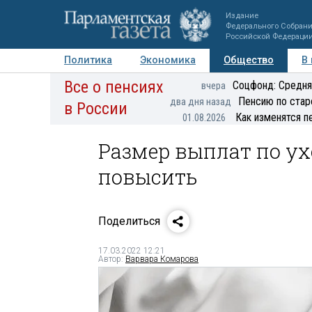
Издание
Федерального Собран
Российской Федераци
Политика
Экономика
Общество
В
Все о пенсиях
Фото
Авторы
Персоны
Мнения
Регионы
Соцфонд: Средня
вчера
Пенсию по стар
два дня назад
в России
Как изменятся п
01.08.2026
Размер выплат по у
повысить
Поделиться
17.03.2022 12:21
Автор:
Варвара Комарова