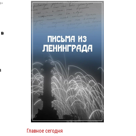
а»
 в
а
Главное сегодня