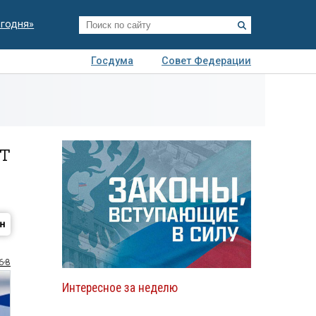
егодня»
Госдума
Совет Федерации
я
Авто
Недвижимость
Технологии
иза
т
6-8
Интересное за неделю