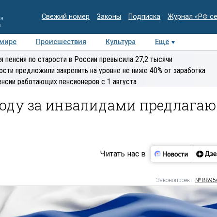
Свежий номер
Законы
Подписка
Журнал «РФ с
ия
и
 мире
Происшествия
Культура
Ещё
Медиацентр
Интервью
Колумнисты
Делова
я пенсия по старости в России превысила 27,2 тысячи
эксперт
ости предложили закрепить на уровне не ниже 40% от заработка
енсии работающих пенсионеров с 1 августа
ходу за инвалидами предлагаю
Читать нас в
Законопроект:
№ 8895