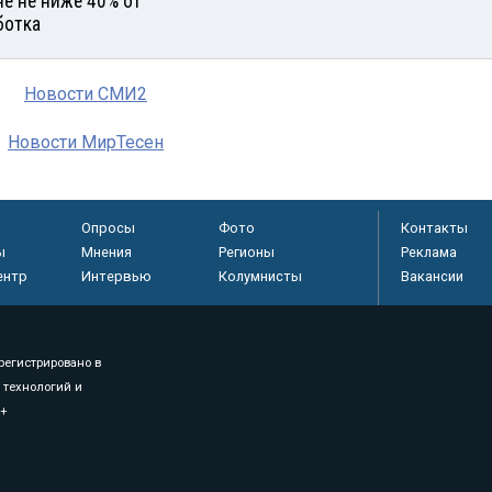
не не ниже 40% от
ботка
Новости СМИ2
Новости МирТесен
Опросы
Фото
Контакты
ы
Мнения
Регионы
Реклама
ентр
Интервью
Колумнисты
Вакансии
регистрировано в
 технологий и
8+
.