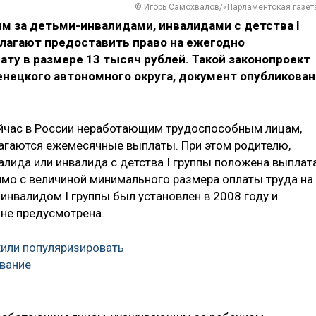
© Игорь Самохвалов/«Парламентская газет
м за детьми-инвалидами, инвалидами с детства I
длагают предоставить право на ежегодно
у в размере 13 тысяч рублей. Такой законопроект
нецкого автономного округа, документ опубликован
ейчас в России неработающим трудоспособным лицам,
агаются ежемесячные выплаты. При этом родителю,
алида или инвалида с детства I группы положена выплат
вимо с величиной минимального размера оплаты труда на
 инвалидом I группы был установлен в 2008 году и
 не предусмотрена.
или популяризировать
вание