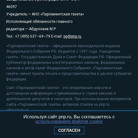
46097
Учредитель — АНО «Парламентская газета»
Исполняющий обязанности главного
редактора — Абдуллаев М.Р.
Тел.: +7 (495) 637–69–79 E-mail:
pg@pnp.ru
«Парламентская газета» - официальное еженедельное издание
Федерального Собрания РФ. Издается с 1997 года. Учредители
газеты - Государственная Дума и Совет Федерации РФ. Официальный
публикатор федеральных конституционных законов, федеральных
законов и актов палат Федерального Собрания. «Парламентская
газета» имеет пункты печати и представительства в десяти субъектах
федерации.
Сайт «Парламентской газеты» - это оперативные новости и
достоверная информация о принимаемых в стране законах и
деятельности депутатов и сенаторов. При использовании материалов
сайта «Парламентской газеты» активная ссылка на pnp.ru
обязательна.
Используя сайт pnp.ru, Вы соглашаетесь с
На информационном ресурсе применяются
рекомендательные
использованием файлов cookie
технологии
Положение о защите персональных данных
СОГЛАСЕН