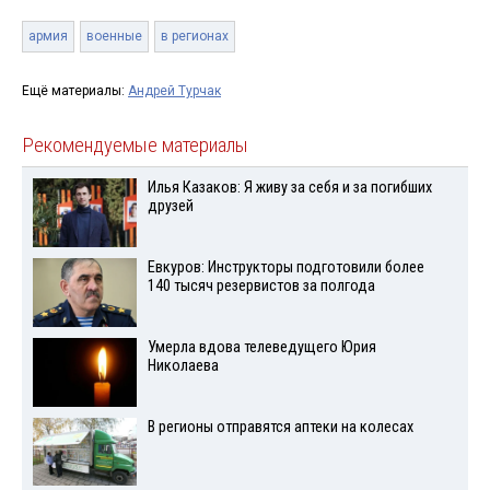
армия
военные
в регионах
Ещё материалы:
Андрей Турчак
Рекомендуемые материалы
Илья Казаков: Я живу за себя и за погибших
друзей
Евкуров: Инструкторы подготовили более
140 тысяч резервистов за полгода
Умерла вдова телеведущего Юрия
Николаева
В регионы отправятся аптеки на колесах