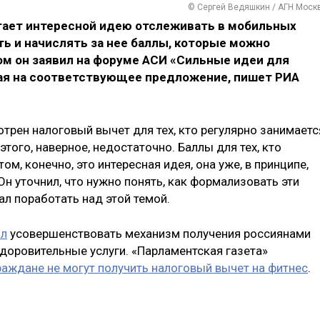
© Сергей Ведяшкин / АГН Моск
ает интересной идею отслеживать в мобильных
ь и начислять за нее баллы, которые можно
том он заявил на форуме АСИ «Сильные идеи для
чая на соответствующее предложение, пишет РИА
отрен налоговый вычет для тех, кто регулярно занимаетс
этого, наверное, недостаточно. Баллы для тех, кто
ом, конечно, это интересная идея, она уже, в принципе,
 Он уточнил, что нужно понять, как формализовать эти
ал поработать над этой темой.
ил
усовершенствовать механизм получения россиянами
доровительные услуги. «Парламентская газета»
раждане не могут получить налоговый вычет на фитнес
.