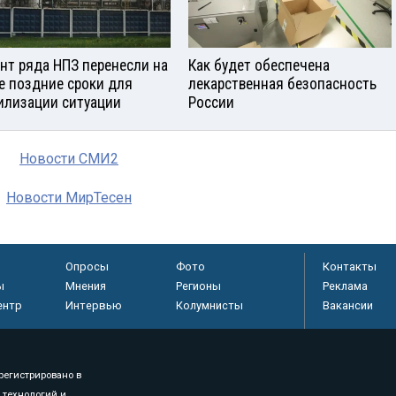
нт ряда НПЗ перенесли на
Как будет обеспечена
е поздние сроки для
лекарственная безопасность
илизации ситуации
России
Новости СМИ2
Новости МирТесен
Опросы
Фото
Контакты
ы
Мнения
Регионы
Реклама
ентр
Интервью
Колумнисты
Вакансии
регистрировано в
 технологий и