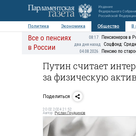
Издание
Федерального Собран
Российской Федераци
Политика
Экономика
Общество
В
Все о пенсиях
Фото
Авторы
Персоны
Мнения
Регионы
Пенсионеров в Р
08:17
Соцфонд: Средн
два дня назад
в России
Пенсию по старо
04.08.2026
Путин считает инте
за физическую акти
Поделиться
20.02.2024 21:52
Автор:
Руслан Грудцинов