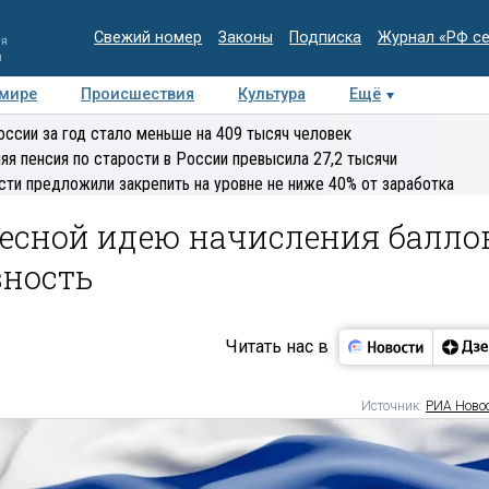
Свежий номер
Законы
Подписка
Журнал «РФ с
ия
и
 мире
Происшествия
Культура
Ещё
Медиацентр
Интервью
Колумнисты
Делова
оссии за год стало меньше на 409 тысяч человек
эксперт
яя пенсия по старости в России превысила 27,2 тысячи
сти предложили закрепить на уровне не ниже 40% от заработка
ресной идею начисления балло
вность
Читать нас в
Источник:
РИА Ново