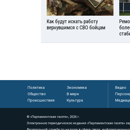
Как будут искать работу
Ремо
вернувшимся с СВО бойцам
боле
стаб
Политика
Экономика
Видео
Общество
В мире
Персон
Происшествия
Культура
Медиац
© «Парламентская газета», 2026 г.
Электронное периодическое издание «Парламентская газета» за
Федеральной службе по надзору в сфере связи, информационных