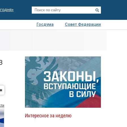
егодня»
Госдума
Совет Федерации
я
Авто
Недвижимость
Технологии
иза
в
сти
Интересное за неделю