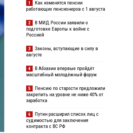
Как изменятся пенсии
1
работающих пенсионеров с 1 августа
В МИД России заявили о
2
подготовке Европы к войне с
Россией
Законы, вступающие в силу в
3
августе
В Абхазии впервые пройдёт
4
масштабный молодёжный форум
Пенсию по старости предложили
5
закрепить на уровне не ниже 40% от
заработка
Путин расширил список лиц с
6
судимостью для заключения
контракта с ВС РФ