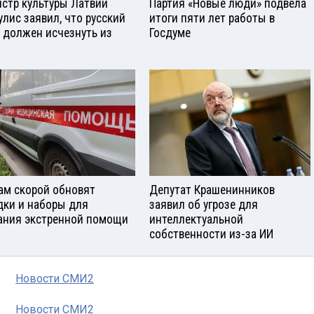
стр культуры Латвии
Партия «Новые люди» подвела
улис заявил, что русский
итоги пяти лет работы в
 должен исчезнуть из
Госдуме
ам скорой обновят
Депутат Крашенинников
дки и наборы для
заявил об угрозе для
ания экстренной помощи
интеллектуальной
собственности из-за ИИ
Новости СМИ2
Новости СМИ2