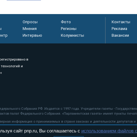
Опросы
Фото
Контакты
ы
Мнения
Регионы
Реклама
ентр
Интервью
Колумнисты
Вакансии
регистрировано в
 технологий и
8+
.
дерального Собрания РФ. Издается с 1997 года. Учредители газеты - Государств
ктов палат Федерального Собрания. «Парламентская газета» имеет пункты печати
оверная информация о принимаемых в стране законах и деятельности депутатов и
льзуя сайт pnp.ru, Вы соглашаетесь с
использованием файлов c
ехнологии