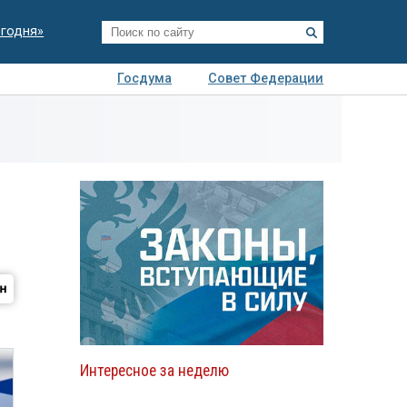
егодня»
Госдума
Совет Федерации
я
Авто
Недвижимость
Технологии
иза
Интересное за неделю