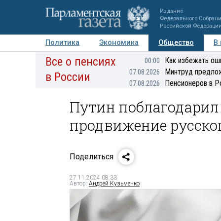
Издание
Федерального Собран
Российской Федераци
Политика
Экономика
Общество
В
Все о пенсиях
Фото
Авторы
Персоны
Мнения
Регионы
Как избежать ош
00:00
Минтруд предлож
07.08.2026
в России
Пенсионеров в Р
07.08.2026
Путин поблагодарил 
продвижение русско
Поделиться
27.11.2024 08:33
Автор:
Андрей Кузьменко