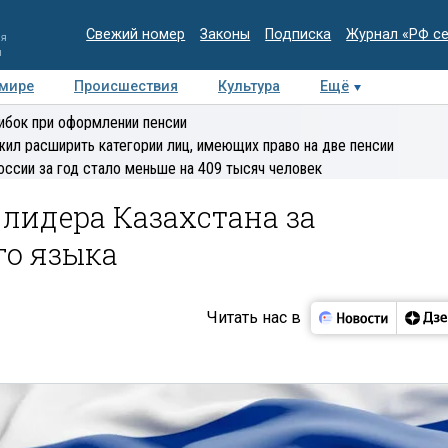
Свежий номер
Законы
Подписка
Журнал «РФ с
ия
и
 мире
Происшествия
Культура
Ещё
Медиацентр
Интервью
Колумнисты
Делова
ибок при оформлении пенсии
эксперт
ил расширить категории лиц, имеющих право на две пенсии
оссии за год стало меньше на 409 тысяч человек
лидера Казахстана за
го языка
Читать нас в