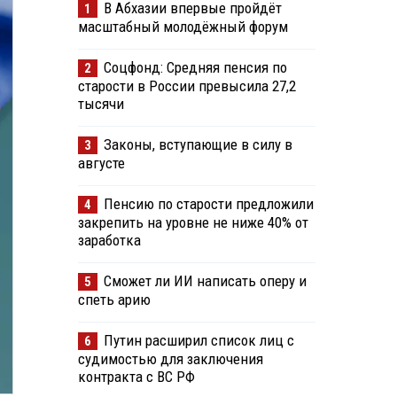
В Абхазии впервые пройдёт
1
масштабный молодёжный форум
Соцфонд: Средняя пенсия по
2
старости в России превысила 27,2
тысячи
Законы, вступающие в силу в
3
августе
Пенсию по старости предложили
4
закрепить на уровне не ниже 40% от
заработка
Сможет ли ИИ написать оперу и
5
спеть арию
Путин расширил список лиц с
6
судимостью для заключения
контракта с ВС РФ