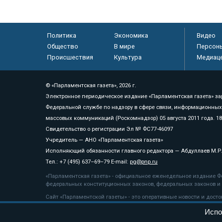
Политика
Экономика
Видео
Общество
В мире
Персон
Происшествия
Культура
Медиац
© «Парламентская газета», 2026 г.
Электронное периодическое издание «Парламентская газета» за
Федеральной службе по надзору в сфере связи, информационных
массовых коммуникаций (Роскомнадзор) 05 августа 2011 года. 1
Свидетельство о регистрации Эл № ФС77-46097
Учредитель — АНО «Парламентская газета»
Исполняющий обязанности главного редактора — Абдуллаев М.Р
Тел.: +7 (495) 637–69–79 E-mail:
pg@pnp.ru
«Парламентская газета» - официальное еженедельное издание Фе
федеральных конституционных законов, федеральных законов и а
Сайт «Парламентской газеты» - это оперативные новости и дост
«Парламентской газеты» активная ссылка на pnp.ru обязательна.
Испо
На информационном ресурсе применяются
рекомендательные т