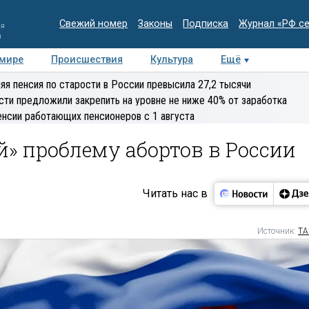
Свежий номер
Законы
Подписка
Журнал «РФ с
ия
и
 мире
Происшествия
Культура
Ещё
Медиацентр
Интервью
Колумнисты
Делова
яя пенсия по старости в России превысила 27,2 тысячи
эксперт
сти предложили закрепить на уровне не ниже 40% от заработка
енсии работающих пенсионеров с 1 августа
й» проблему абортов в России
Читать нас в
Источник:
ТА