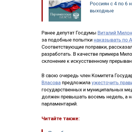
Россиян с 4 по 6
выходные
Ранее депутат Госдумы
Виталий Мило
за подобные попытки
наказывать по 
Соответствующие поправки, рассказал
разработать. В качестве примера Мил
склонение к искусственному прерыва
В свою очередь член Комитета Госуд
Власова
предложила
ужесточить прав
государственных и муниципальных мед
должен превышать восемь недель, а на
парламентарий.
Читайте также: