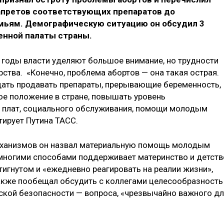
апретов соответствующих препаратов до
ьям. Демографическую ситуацию он обсудил 3
енной палаты страны.
годы власти уделяют большое внимание, но трудности
рства. «Конечно, проблема абортов — она такая острая.
ещать продавать препараты, прерывающие беременность,
е положение в стране, повышать уровень
х плат, социального обслуживания, помощи молодым
тирует Путина ТАСС.
еханизмов он назвал материальную помощь молодым
 многими способами поддерживает материнство и детств
тигнутом и «ежедневно реагировать на реалии жизни»,
акже пообещал обсудить с коллегами целесообразность
ской безопасности — вопроса, «чрезвычайно важного д