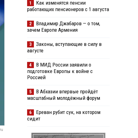
Как изменятся пенсии
1
работающих пенсионеров с 1 августа
Владимир Джабаров — о том,
2
зачем Европе Армения
Законы, вступающие в силу в
3
августе
В МИД России заявили о
4
подготовке Европы к войне с
Россией
В Абхазии впервые пройдёт
5
масштабный молодёжный форум
Ереван рубит сук, на котором
6
сидит
ru