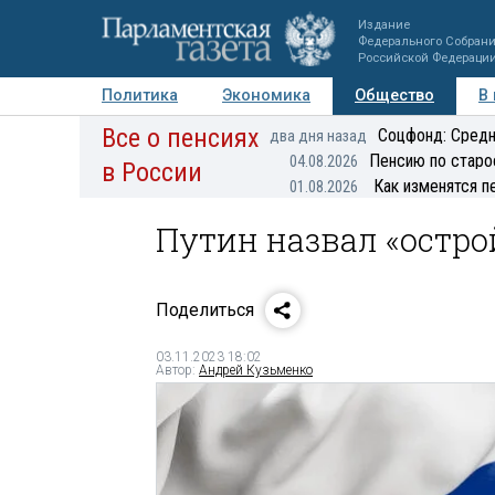
Издание
Федерального Собран
Российской Федераци
Политика
Экономика
Общество
В
Все о пенсиях
Фото
Авторы
Персоны
Мнения
Регионы
Соцфонд: Средн
два дня назад
Пенсию по старо
04.08.2026
в России
Как изменятся п
01.08.2026
Путин назвал «остро
Поделиться
03.11.2023 18:02
Автор:
Андрей Кузьменко