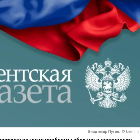
Владимир Путин.
© kremlin.
признал остроту проблемы абортов и перечислил