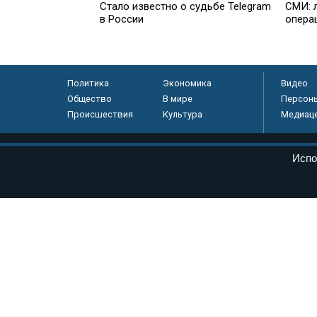
Стало известно о судьбе Telegram
СМИ: 
в России
опера
Политика
Экономика
Видео
Общество
В мире
Персон
Происшествия
Культура
Медиац
© «Парламентская газета», 2026 г.
Испо
Электронное периодическое издание «Парламентская газета» за
Федеральной службе по надзору в сфере связи, информационных
массовых коммуникаций (Роскомнадзор) 05 августа 2011 года. 1
Свидетельство о регистрации Эл № ФС77-46097
Учредитель — АНО «Парламентская газета»
Исполняющий обязанности главного редактора — Абдуллаев М.Р
Тел.: +7 (495) 637–69–79 E-mail:
pg@pnp.ru
«Парламентская газета» - официальное еженедельное издание Фе
федеральных конституционных законов, федеральных законов и а
Сайт «Парламентской газеты» - это оперативные новости и дост