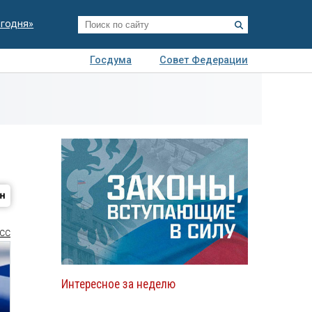
егодня»
Госдума
Совет Федерации
я
Авто
Недвижимость
Технологии
иза
СС
Интересное за неделю