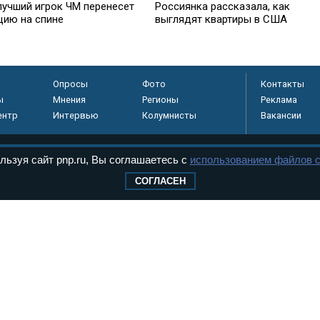
лучший игрок ЧМ перенесет
Россиянка рассказала, как
цию на спине
выглядят квартиры в США
Опросы
Фото
Контакты
ы
Мнения
Регионы
Реклама
ентр
Интервью
Колумнисты
Вакансии
льзуя сайт pnp.ru, Вы соглашаетесь с
использованием файлов c
регистрировано в
СОГЛАСЕН
 технологий и
8+
.
дерального Собрания РФ. Издается с 1997 года. Учредители газеты - Государств
ктов палат Федерального Собрания. «Парламентская газета» имеет пункты печати
оверная информация о принимаемых в стране законах и деятельности депутатов и