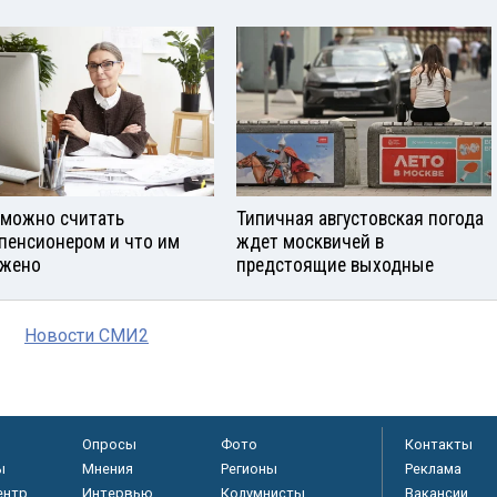
 можно считать
Типичная августовская погода
пенсионером и что им
ждет москвичей в
жено
предстоящие выходные
Новости СМИ2
Опросы
Фото
Контакты
ы
Мнения
Регионы
Реклама
ентр
Интервью
Колумнисты
Вакансии