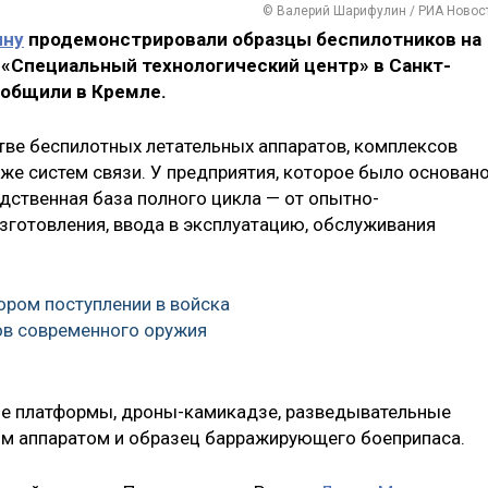
© Валерий Шарифулин / РИА Новос
ину
продемонстрировали образцы беспилотников на
«Специальный технологический центр» в Санкт-
ообщили в Кремле.
тве беспилотных летательных аппаратов, комплексов
же систем связи. У предприятия, которое было основан
одственная база полного цикла — от опытно-
зготовления, ввода в эксплуатацию, обслуживания
кором поступлении в войска
ов современного оружия
ные платформы, дроны-камикадзе, разведывательные
м аппаратом и образец барражирующего боеприпаса.