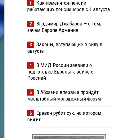
Как изменятся пенсии
1
работающих пенсионеров с 1 августа
Владимир Джабаров — о том,
2
зачем Европе Армения
Законы, вступающие в силу в
3
августе
В МИД России заявили о
4
подготовке Европы к войне с
Россией
В Абхазии впервые пройдёт
5
масштабный молодёжный форум
Ереван рубит сук, на котором
6
сидит