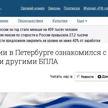
Свежий номер
Законы
Подписка
Журнал «РФ с
ия
и
 мире
Происшествия
Культура
Ещё
Медиацентр
Интервью
Колумнисты
Делова
оссии за год стало меньше на 409 тысяч человек
эксперт
яя пенсия по старости в России превысила 27,2 тысячи
сти предложили закрепить на уровне не ниже 40% от заработка
и в Петербурге ознакомился с
 и другими БПЛА
Читать нас в