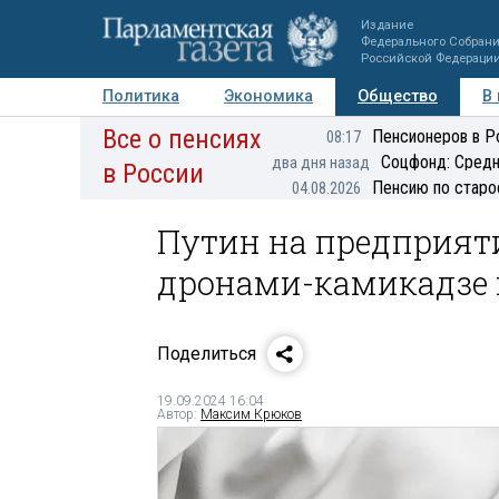
Издание
Федерального Собран
Российской Федераци
Политика
Экономика
Общество
В
Все о пенсиях
Фото
Авторы
Персоны
Мнения
Регионы
Пенсионеров в Р
08:17
Соцфонд: Средн
два дня назад
в России
Пенсию по старо
04.08.2026
Путин на предприяти
дронами-камикадзе
Поделиться
19.09.2024 16:04
Автор:
Максим Крюков