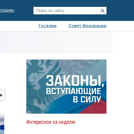
егодня»
Госдума
Совет Федерации
я
Авто
Недвижимость
Технологии
иза
Интересное за неделю