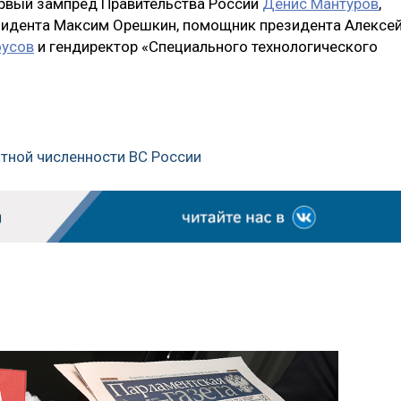
рвый зампред Правительства России
Денис Мантуров
,
идента Максим Орешкин, помощник президента Алексе
оусов
и гендиректор «Специального технологического
атной численности ВС России