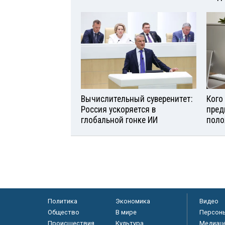
Вычислительный суверенитет:
Кого
Россия ускоряется в
пред
глобальной гонке ИИ
поло
Политика
Экономика
Видео
Общество
В мире
Персон
Происшествия
Культура
Медиац