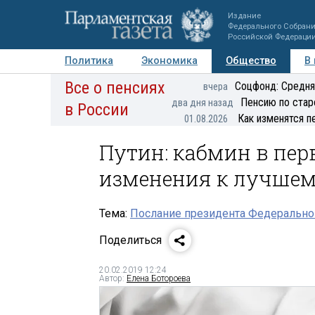
Издание
Федерального Собран
Российской Федераци
Политика
Экономика
Общество
В
Все о пенсиях
Фото
Авторы
Персоны
Мнения
Регионы
Соцфонд: Средня
вчера
Пенсию по стар
два дня назад
в России
Как изменятся п
01.08.2026
Путин: кабмин в пер
изменения к лучшем
Тема:
Послание президента Федерально
Поделиться
20.02.2019 12:24
Автор:
Елена Ботороева