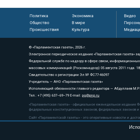
Политика
Экономика
Видео
Общество
В мире
Персон
Происшествия
Культура
Медиац
© «Парламентская газета», 2026 г.
Электронное периодическое издание «Парламентская газета» за
Федеральной службе по надзору в сфере связи, информационных
массовых коммуникаций (Роскомнадзор) 05 августа 2011 года. 1
Свидетельство о регистрации Эл № ФС77-46097
Учредитель — АНО «Парламентская газета»
Исполняющий обязанности главного редактора — Абдуллаев М.Р
Тел.: +7 (495) 637–69–79 E-mail:
pg@pnp.ru
«Парламентская газета» - официальное еженедельное издание Фе
федеральных конституционных законов, федеральных законов и а
Сайт «Парламентской газеты» - это оперативные новости и дост
«Парламентской газеты» активная ссылка на pnp.ru обязательна.
Испо
На информационном ресурсе применяются
рекомендательные т
Положение о защите персональных данных