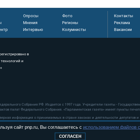
Опросы
Фото
Контакты
ы
Мнения
Регионы
Реклама
ентр
Интервью
Колумнисты
Вакансии
регистрировано в
 технологий и
8+
.
дерального Собрания РФ. Издается с 1997 года. Учредители газеты - Государств
ктов палат Федерального Собрания. «Парламентская газета» имеет пункты печати
оверная информация о принимаемых в стране законах и деятельности депутатов и
льзуя сайт pnp.ru, Вы соглашаетесь с
использованием файлов c
ехнологии
СОГЛАСЕН