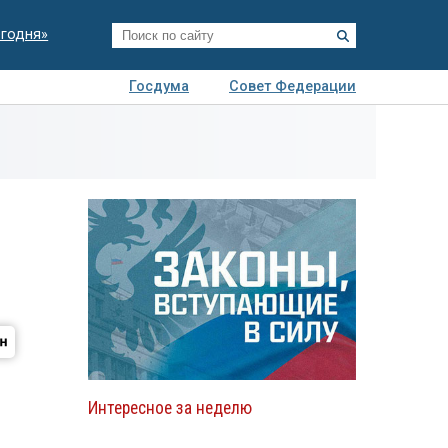
егодня»
Госдума
Совет Федерации
я
Авто
Недвижимость
Технологии
иза
Интересное за неделю