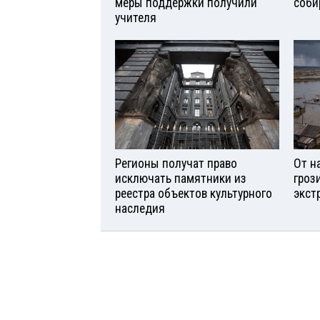
меры поддержки получили
соби
учителя
Регионы получат право
От н
исключать памятники из
гроз
реестра объектов культурного
экст
наследия