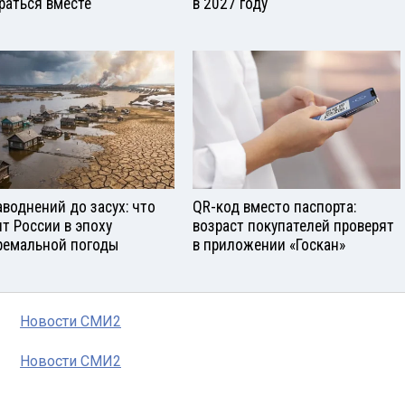
раться вместе
в 2027 году
аводнений до засух: что
QR-код вместо паспорта:
ит России в эпоху
возраст покупателей проверят
ремальной погоды
в приложении «Госкан»
Новости СМИ2
Новости СМИ2