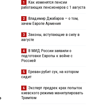
Как изменятся пенсии
1
работающих пенсионеров с 1 августа
Владимир Джабаров — о том,
2
зачем Европе Армения
Законы, вступающие в силу в
3
августе
В МИД России заявили о
4
подготовке Европы к войне с
Россией
Ереван рубит сук, на котором
5
сидит
Эксперт предрек крах попыток
6
киевского режима манипулировать
Трампом
о
и