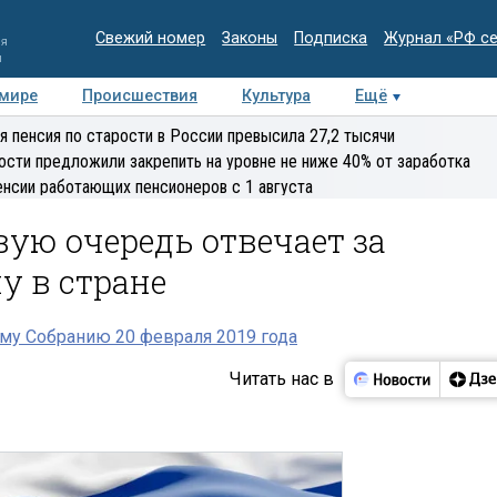
Свежий номер
Законы
Подписка
Журнал «РФ с
ия
и
 мире
Происшествия
Культура
Ещё
Медиацентр
Интервью
Колумнисты
Делова
я пенсия по старости в России превысила 27,2 тысячи
эксперт
ости предложили закрепить на уровне не ниже 40% от заработка
енсии работающих пенсионеров с 1 августа
вую очередь отвечает за
у в стране
му Собранию 20 февраля 2019 года
Читать нас в