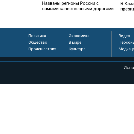
Названы регионы России с
В Каз
самыми качественными дорогами
прези
Политика
Экономика
Видео
Общество
В мире
Персон
Происшествия
Культура
Медиац
© «Парламентская газета», 2026 г.
Испо
Электронное периодическое издание «Парламентская газета» за
Федеральной службе по надзору в сфере связи, информационных
массовых коммуникаций (Роскомнадзор) 05 августа 2011 года. 1
Свидетельство о регистрации Эл № ФС77-46097
Учредитель — АНО «Парламентская газета»
Исполняющий обязанности главного редактора — Абдуллаев М.Р
Тел.: +7 (495) 637–69–79 E-mail:
pg@pnp.ru
«Парламентская газета» - официальное еженедельное издание Фе
федеральных конституционных законов, федеральных законов и а
Сайт «Парламентской газеты» - это оперативные новости и дост