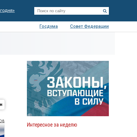
егодня»
Госдума
Совет Федерации
я
Авто
Недвижимость
Технологии
иза
0-8
Интересное за неделю