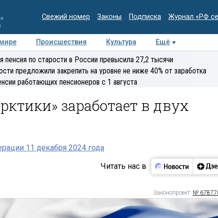
Свежий номер
Законы
Подписка
Журнал «РФ с
ия
и
 мире
Происшествия
Культура
Ещё
Медиацентр
Интервью
Колумнисты
Делова
я пенсия по старости в России превысила 27,2 тысячи
эксперт
ости предложили закрепить на уровне не ниже 40% от заработка
енсии работающих пенсионеров с 1 августа
рктики» заработает в двух
рации 11 декабря 2024 года
Читать нас в
Законопроект:
№ 67877