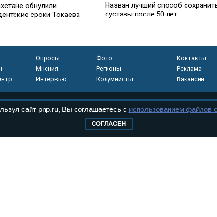
Назван лучший способ сохранит
ахстане обнулили
суставы после 50 лет
дентские сроки Токаева
Опросы
Фото
Контакты
ы
Мнения
Регионы
Реклама
ентр
Интервью
Колумнисты
Вакансии
льзуя сайт pnp.ru, Вы соглашаетесь с
использованием файлов c
регистрировано в
СОГЛАСЕН
 технологий и
8+
.
дерального Собрания РФ. Издается с 1997 года. Учредители газеты - Государств
ктов палат Федерального Собрания. «Парламентская газета» имеет пункты печати
оверная информация о принимаемых в стране законах и деятельности депутатов и