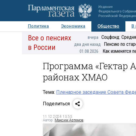
Издание
Федерального Собран
Российской Федераци
Политика
Экономика
Общество
В
Все о пенсиях
Фото
Авторы
Персоны
Мнения
Регионы
Соцфонд: Средня
вчера
Пенсию по стар
два дня назад
в России
Как изменятся п
01.08.2026
Программа «Гектар А
районах ХМАО
Тема:
Пленарное заседание Совета Феде
Поделиться
11.12.2024 13:53
Автор:
Максим Артемов