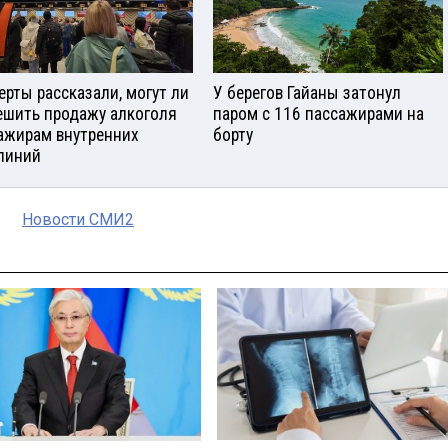
ерты рассказали, могут ли
У берегов Гайаны затонул
ешить продажу алкоголя
паром с 116 пассажирами на
ажирам внутренних
борту
линий
Новости СМИ2