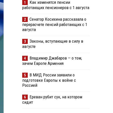
Как изменятся пенсии
1
работающих пенсионеров с 1 августа
Сенатор Косихина рассказала о
2
перерасчете пенсий работающих с 1
августа
Законы, вступающие в силу в
3
августе
Владимир Джабаров — о том,
4
зачем Европе Армения
В МИД России заявили о
5
подготовке Европы к войне с
Россией
Ереван рубит сук, на котором
6
сидит