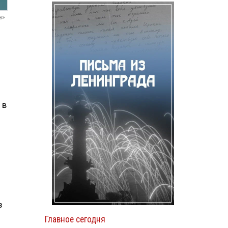
а»
 в
з
Главное сегодня