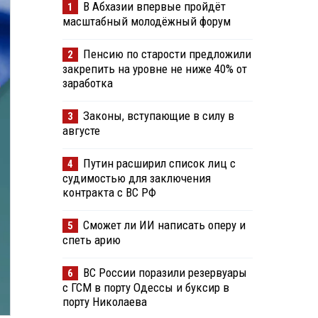
В Абхазии впервые пройдёт
1
масштабный молодёжный форум
Пенсию по старости предложили
2
закрепить на уровне не ниже 40% от
заработка
Законы, вступающие в силу в
3
августе
Путин расширил список лиц с
4
судимостью для заключения
контракта с ВС РФ
Сможет ли ИИ написать оперу и
5
спеть арию
ВС России поразили резервуары
6
с ГСМ в порту Одессы и буксир в
порту Николаева