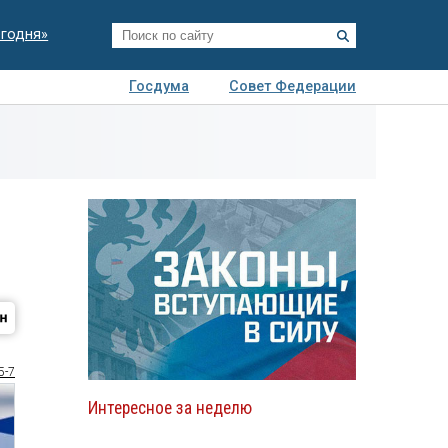
егодня»
Госдума
Совет Федерации
я
Авто
Недвижимость
Технологии
иза
5-7
Интересное за неделю