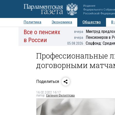
Издание
Федерального Собран
Российской Федераци
Политика
Экономика
Общество
В
Все о пенсиях
Фото
Авторы
Персоны
Мнения
Регионы
Минтруд предлож
вчера
Пенсионеров в Р
вчера
в России
Соцфонд: Средня
05.08.2026
Профессиональные ли
договорными матча
Поделиться
16.02.2022 16:17
Автор:
Евгения Филиппова