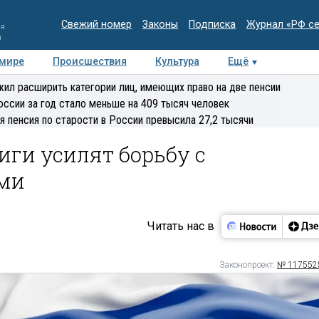
Свежий номер
Законы
Подписка
Журнал «РФ с
ия
и
 мире
Происшествия
Культура
Ещё
Медиацентр
Интервью
Колумнисты
Делова
ил расширить категории лиц, имеющих право на две пенсии
эксперт
оссии за год стало меньше на 409 тысяч человек
я пенсия по старости в России превысила 27,2 тысячи
ги усилят борьбу с
ми
Читать нас в
Законопроект:
№ 117552