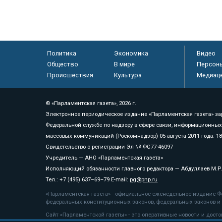
Политика
Экономика
Видео
Общество
В мире
Персон
Происшествия
Культура
Медиац
© «Парламентская газета», 2026 г.
Электронное периодическое издание «Парламентская газета» за
Федеральной службе по надзору в сфере связи, информационных
массовых коммуникаций (Роскомнадзор) 05 августа 2011 года. 1
Свидетельство о регистрации Эл № ФС77-46097
Учредитель — АНО «Парламентская газета»
Исполняющий обязанности главного редактора — Абдуллаев М.Р
Тел.: +7 (495) 637–69–79 E-mail:
pg@pnp.ru
«Парламентская газета» - официальное еженедельное издание Фе
федеральных конституционных законов, федеральных законов и а
Сайт «Парламентской газеты» - это оперативные новости и дост