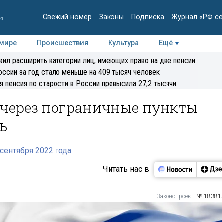
Свежий номер
Законы
Подписка
Журнал «РФ с
ия
и
 мире
Происшествия
Культура
Ещё
Медиацентр
Интервью
Колумнисты
Делова
ил расширить категории лиц, имеющих право на две пенсии
эксперт
оссии за год стало меньше на 409 тысяч человек
я пенсия по старости в России превысила 27,2 тысячи
 через пограничные пункты
ь
сентября 2022 года
Читать нас в
Законопроект:
№ 18381