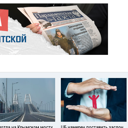
отра на Крымском мосту
ЦБ намерен поставить заслон