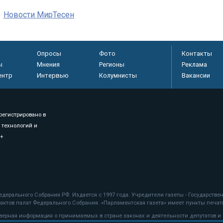
Новости МирТесен
Опросы
Фото
Контакты
ы
Мнения
Регионы
Реклама
ентр
Интервью
Колумнисты
Вакансии
регистрировано в
 технологий и
8+
.
дерального Собрания РФ. Издается с 1997 года. Учредители газеты - Государств
ктов палат Федерального Собрания. «Парламентская газета» имеет пункты печати
оверная информация о принимаемых в стране законах и деятельности депутатов и