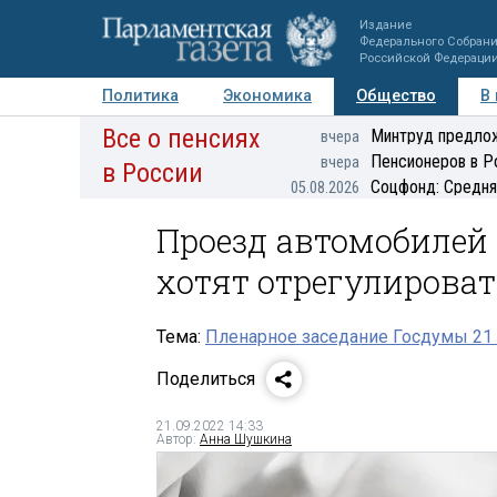
Издание
Федерального Собран
Российской Федераци
Политика
Экономика
Общество
В
Все о пенсиях
Фото
Авторы
Персоны
Мнения
Регионы
Минтруд предлож
вчера
Пенсионеров в Р
вчера
в России
Соцфонд: Средня
05.08.2026
Проезд автомобилей
хотят отрегулироват
Тема:
Пленарное заседание Госдумы 21 
Поделиться
21.09.2022 14:33
Автор:
Анна Шушкина