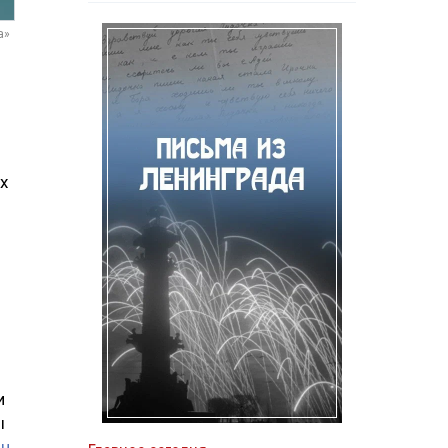
а»
х
и
ы
ин
.