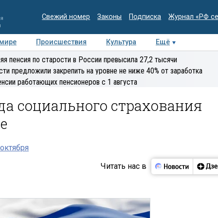
Свежий номер
Законы
Подписка
Журнал «РФ с
ия
и
 мире
Происшествия
Культура
Ещё
Медиацентр
Интервью
Колумнисты
Делова
яя пенсия по старости в России превысила 27,2 тысячи
эксперт
сти предложили закрепить на уровне не ниже 40% от заработка
енсии работающих пенсионеров с 1 августа
да социального страхования
е
октября
Читать нас в