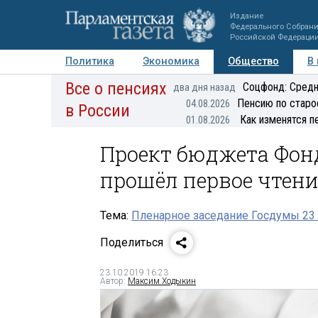
Издание
Федерального Собран
Российской Федераци
Политика
Экономика
Общество
В
Все о пенсиях
Фото
Авторы
Персоны
Мнения
Регионы
Соцфонд: Средн
два дня назад
Пенсию по старо
04.08.2026
в России
Как изменятся п
01.08.2026
Проект бюджета Фон
прошёл первое чтени
Тема:
Пленарное заседание Госдумы 23 
Поделиться
23.10.2019 16:23
Автор:
Максим Ходыкин