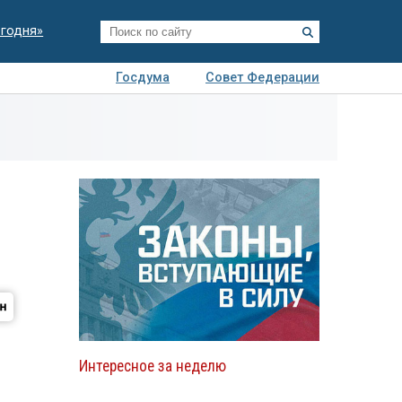
егодня»
Госдума
Совет Федерации
я
Авто
Недвижимость
Технологии
иза
Интересное за неделю