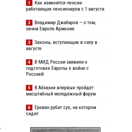
Как изменятся пенсии
1
работающих пенсионеров с 1 августа
Владимир Джабаров — о том,
2
зачем Европе Армения
Законы, вступающие в силу в
3
августе
В МИД России заявили о
4
подготовке Европы к войне с
Россией
В Абхазии впервые пройдёт
5
масштабный молодёжный форум
Ереван рубит сук, на котором
6
сидит
д