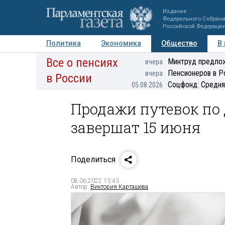
Издание
Федерального Собран
Российской Федераци
Политика
Экономика
Общество
В
Все о пенсиях
Фото
Авторы
Персоны
Мнения
Регионы
Минтруд предлож
вчера
Пенсионеров в Р
вчера
в России
Соцфонд: Средня
05.08.2026
Продажи путевок по
завершат 15 июня
Поделиться
08.06.2022 13:43
Автор:
Виктория Карташева