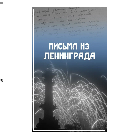
ии
ее