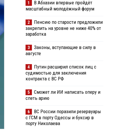
В Абхазии впервые пройдёт
1
масштабный молодёжный форум
Пенсию по старости предложили
2
закрепить на уровне не ниже 40% от
заработка
Законы, вступающие в силу в
3
августе
Путин расширил список лиц с
4
судимостью для заключения
контракта с ВС РФ
Сможет ли ИИ написать оперу и
5
спеть арию
ВС России поразили резервуары
6
с ГСМ в порту Одессы и буксир в
порту Николаева