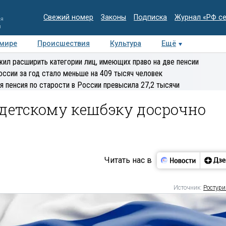
Свежий номер
Законы
Подписка
Журнал «РФ с
ия
и
 мире
Происшествия
Культура
Ещё
Медиацентр
Интервью
Колумнисты
Делова
ил расширить категории лиц, имеющих право на две пенсии
эксперт
оссии за год стало меньше на 409 тысяч человек
я пенсия по старости в России превысила 27,2 тысячи
 детскому кешбэку досрочно
Читать нас в
Источник:
Ростур