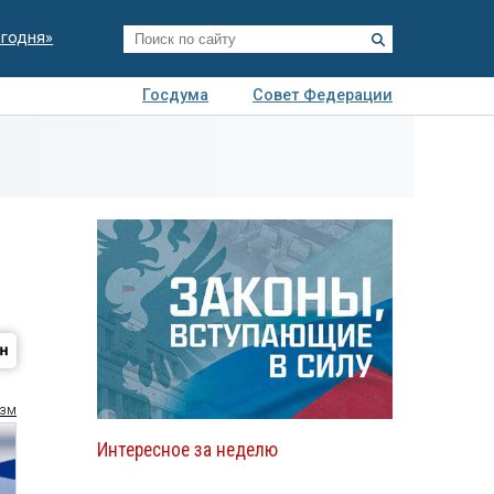
егодня»
Госдума
Совет Федерации
я
Авто
Недвижимость
Технологии
иза
изм
Интересное за неделю