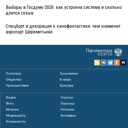
Выборы в Госдуму-2026: как устроена система и сколько
длится созыв
Спецборт и декорация к кинофантастике: чем знаменит
аэропорт Шереметьево
Политика
Экономика
Общество
В мире
Происшествия
Культура
Видео
Опросы
Фото
Персоны
Мнения
Регионы
Медиацентр
Интервью
Колумнисты