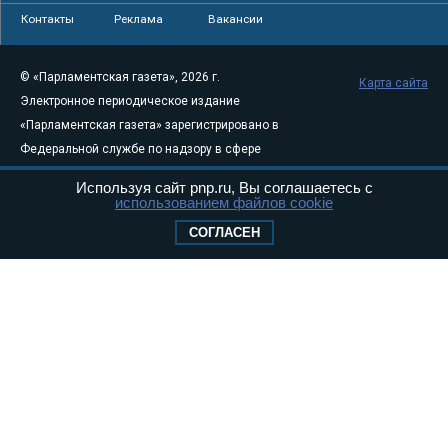
Контакты
Реклама
Вакансии
© «Парламентская газета», 2026 г.
Карта сайта
Электронное периодическое издание
«Парламентская газета» зарегистрировано в
Федеральной службе по надзору в сфере
связи, информационных технологий и
Используя сайт pnp.ru, Вы соглашаетесь с
массовых коммуникаций (Роскомнадзор) 05
использованием файлов cookie
августа 2011 года. 18+
СОГЛАСЕН
Свидетельство о регистрации Эл № ФС77-
46097
Учредитель — АНО «Парламентская газета»
Исполняющий обязанности главного
редактора — Абдуллаев М.Р.
Тел.: +7 (495) 637–69–79 E-mail:
pg@pnp.ru
«Парламентская газета» - официальное еженедельное издание
Федерального Собрания РФ. Издается с 1997 года. Учредители
газеты - Государственная Дума и Совет Федерации РФ. Официальный