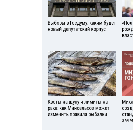
Выборы в Госдуму: каким будет
«Поль
новый депутатский корпус
рожд
влас
Квоты на щуку и лимиты на
Миха
рака: как Минсельхоз может
созд
изменить правила рыбалки
стан
заче