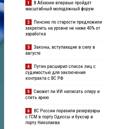
В Абхазии впервые пройдёт
1
масштабный молодёжный форум
Пенсию по старости предложили
2
закрепить на уровне не ниже 40% от
заработка
Законы, вступающие в силу в
3
августе
Путин расширил список лиц с
4
судимостью для заключения
контракта с ВС РФ
Сможет ли ИИ написать оперу и
5
спеть арию
ВС России поразили резервуары
6
с ГСМ в порту Одессы и буксир в
порту Николаева