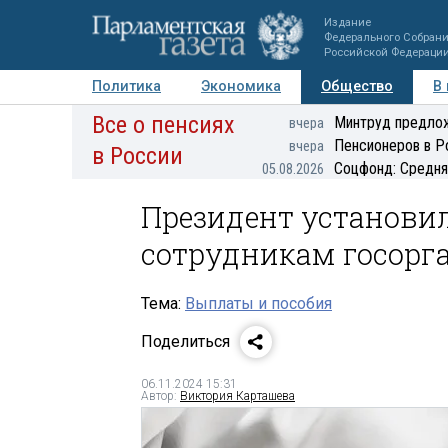
Издание
Федерального Собран
Российской Федераци
Политика
Экономика
Общество
В
Все о пенсиях
Фото
Авторы
Персоны
Мнения
Регионы
Минтруд предлож
вчера
Пенсионеров в Р
вчера
в России
Соцфонд: Средня
05.08.2026
Президент установи
сотрудникам госорг
Тема:
Выплаты и пособия
Поделиться
06.11.2024 15:31
Автор:
Виктория Карташева