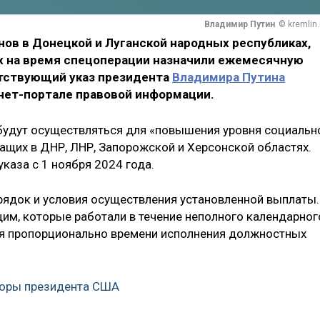
Владимир Путин
© kremlin.
ов в Донецкой и Луганской народных республиках,
х на время спецоперации назначили ежемесячную
етствующий указ президента
Владимира Путина
нет-портале правовой информации.
 будут осуществляться для «повышения уровня социальн
щих в ДНР, ЛНР, Запорожской и Херсонской областях.
указа с 1 ноября 2024 года.
ядок и условия осуществления установленной выплаты.
щим, которые работали в течение неполного календарног
ся пропорционально времени исполнения должностных
боры президента США