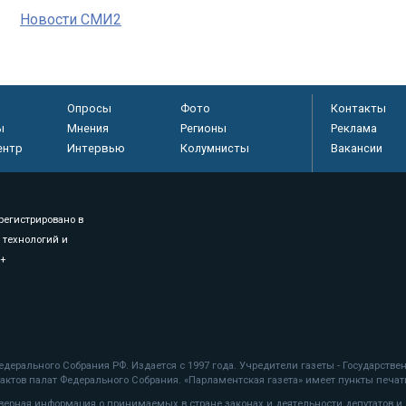
Новости СМИ2
Опросы
Фото
Контакты
ы
Мнения
Регионы
Реклама
ентр
Интервью
Колумнисты
Вакансии
регистрировано в
 технологий и
8+
.
дерального Собрания РФ. Издается с 1997 года. Учредители газеты - Государств
ктов палат Федерального Собрания. «Парламентская газета» имеет пункты печати
оверная информация о принимаемых в стране законах и деятельности депутатов и