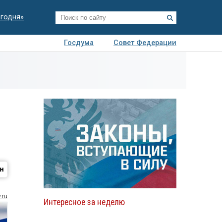
егодня»
Госдума
Совет Федерации
я
Авто
Недвижимость
Технологии
иза
.ru
Интересное за неделю