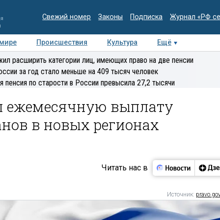
Свежий номер
Законы
Подписка
Журнал «РФ с
ия
и
 мире
Происшествия
Культура
Ещё
Медиацентр
Интервью
Колумнисты
Делова
ил расширить категории лиц, имеющих право на две пенсии
эксперт
оссии за год стало меньше на 409 тысяч человек
я пенсия по старости в России превысила 27,2 тысячи
л ежемесячную выплату
анов в новых регионах
Читать нас в
Источник:
pravo.gov