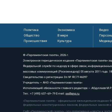
Политика
Экономика
Видео
Общество
В мире
Персон
Происшествия
Культура
Медиац
© «Парламентская газета», 2026 г.
Электронное периодическое издание «Парламентская газета» за
Федеральной службе по надзору в сфере связи, информационных
массовых коммуникаций (Роскомнадзор) 05 августа 2011 года. 1
Свидетельство о регистрации Эл № ФС77-46097
Учредитель — АНО «Парламентская газета»
Исполняющий обязанности главного редактора — Абдуллаев М.Р
Тел.: +7 (495) 637–69–79 E-mail:
pg@pnp.ru
«Парламентская газета» - официальное еженедельное издание Фе
федеральных конституционных законов, федеральных законов и а
Сайт «Парламентской газеты» - это оперативные новости и дост