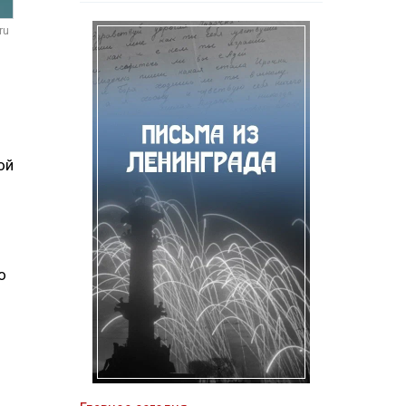
ru
ой
о