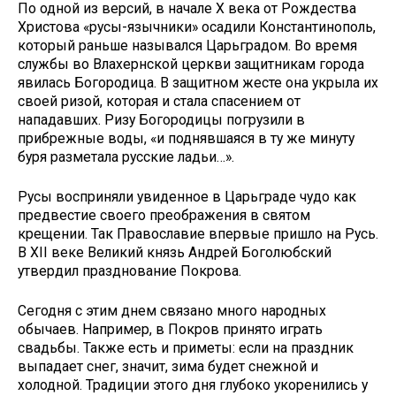
По одной из версий, в начале X века от Рождества
Христова «русы-язычники» осадили Константинополь,
который раньше назывался Царьградом. Во время
службы во Влахернской церкви защитникам города
явилась Богородица. В защитном жесте она укрыла их
своей ризой, которая и стала спасением от
нападавших. Ризу Богородицы погрузили в
прибрежные воды, «и поднявшаяся в ту же минуту
буря разметала русские ладьи…».
Русы восприняли увиденное в Царьграде чудо как
предвестие своего преображения в святом
крещении. Так Православие впервые пришло на Русь.
В XII веке Великий князь Андрей Боголюбский
утвердил празднование Покрова.
Сегодня с этим днем связано много народных
обычаев. Например, в Покров принято играть
свадьбы. Также есть и приметы: если на праздник
выпадает снег, значит, зима будет снежной и
холодной. Традиции этого дня глубоко укоренились у