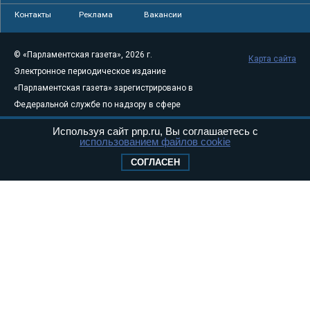
Контакты
Реклама
Вакансии
© «Парламентская газета», 2026 г.
Карта сайта
Электронное периодическое издание
«Парламентская газета» зарегистрировано в
Федеральной службе по надзору в сфере
связи, информационных технологий и
Используя сайт pnp.ru, Вы соглашаетесь с
массовых коммуникаций (Роскомнадзор) 05
использованием файлов cookie
августа 2011 года. 18+
СОГЛАСЕН
Свидетельство о регистрации Эл № ФС77-
46097
Учредитель — АНО «Парламентская газета»
Исполняющий обязанности главного
редактора — Абдуллаев М.Р.
Тел.: +7 (495) 637–69–79 E-mail:
pg@pnp.ru
«Парламентская газета» - официальное еженедельное издание
Федерального Собрания РФ. Издается с 1997 года. Учредители
газеты - Государственная Дума и Совет Федерации РФ. Официальный