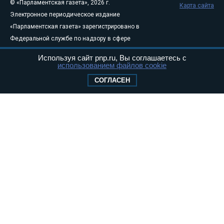
© «Парламентская газета», 2026 г.
Карта сайта
Электронное периодическое издание
«Парламентская газета» зарегистрировано в
Федеральной службе по надзору в сфере
связи, информационных технологий и
Используя сайт pnp.ru, Вы соглашаетесь с
массовых коммуникаций (Роскомнадзор) 05
использованием файлов cookie
августа 2011 года. 18+
СОГЛАСЕН
Свидетельство о регистрации Эл № ФС77-
46097
Учредитель — АНО «Парламентская газета»
Исполняющий обязанности главного
редактора — Абдуллаев М.Р.
Тел.: +7 (495) 637–69–79 E-mail:
pg@pnp.ru
«Парламентская газета» - официальное еженедельное издание
Федерального Собрания РФ. Издается с 1997 года. Учредители
газеты - Государственная Дума и Совет Федерации РФ. Официальный
публикатор федеральных конституционных законов, федеральных
законов и актов палат Федерального Собрания. «Парламентская
газета» имеет пункты печати и представительства в десяти субъектах
федерации.