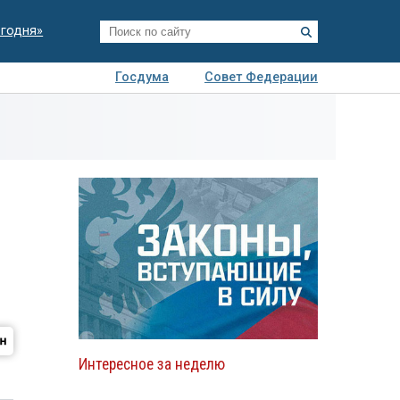
егодня»
Госдума
Совет Федерации
я
Авто
Недвижимость
Технологии
иза
Интересное за неделю