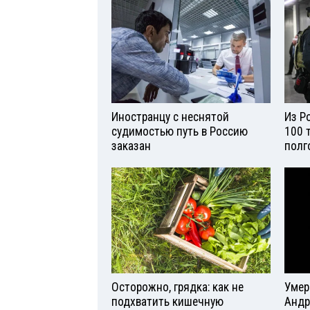
Иностранцу с неснятой
Из Р
судимостью путь в Россию
100 
заказан
полг
Осторожно, грядка: как не
Умер
подхватить кишечную
Андр