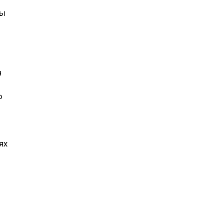
зы
н
ю
ях