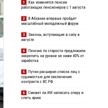
Как изменятся пенсии
1
работающих пенсионеров с 1 августа
В Абхазии впервые пройдёт
2
масштабный молодёжный форум
Законы, вступающие в силу в
3
августе
Пенсию по старости предложили
4
закрепить на уровне не ниже 40% от
заработка
Путин расширил список лиц с
5
судимостью для заключения
контракта с ВС РФ
Сможет ли ИИ написать оперу и
6
спеть арию