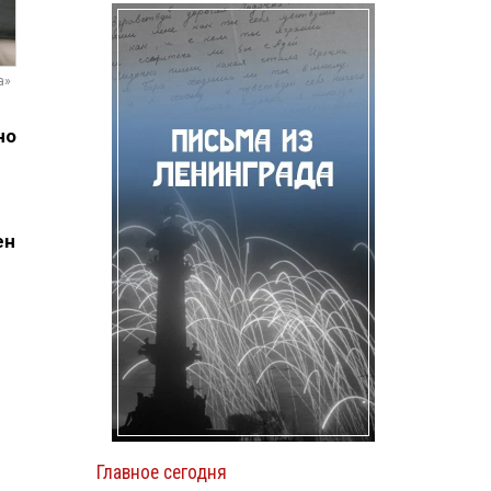
а»
но
ен
Главное сегодня