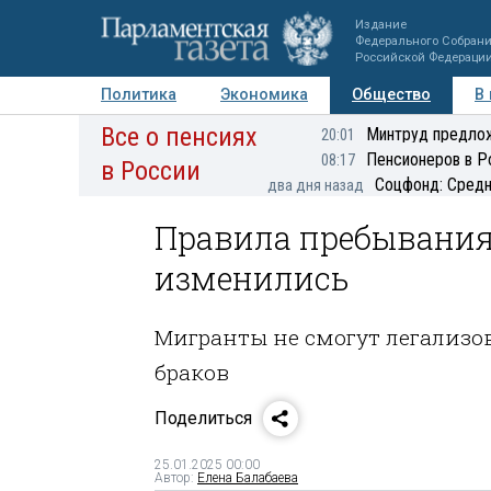
Издание
Федерального Собран
Российской Федераци
Политика
Экономика
Общество
В
Все о пенсиях
Фото
Авторы
Персоны
Мнения
Регионы
Минтруд предлож
20:01
Пенсионеров в Р
08:17
в России
Соцфонд: Средн
два дня назад
Правила пребывания
изменились
Мигранты не смогут легализо
браков
Поделиться
25.01.2025 00:00
Автор:
Елена Балабаева