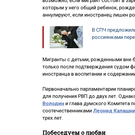
возможно, если мигрант состоит в за
которым у него общий ребенок, рожд
аннулируют, если иностранец лишен р
В СПЧ предложили
россиянками пере
Мигранты с детьми, рожденными вне б
только после подтверждения судом фа
иностранца в воспитании и содержании
Первоначально парламентарии планиро
для получения РВП до двух лет. Одна
Володин
и глава думского Комитета п
соотечественниками
Леонид Калашн
трех лет.
Побеседуем о любви