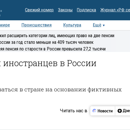
Свежий номер
Законы
Подписка
Журнал «РФ с
ия
и
 мире
Происшествия
Культура
Ещё
Медиацентр
Интервью
Колумнисты
Делова
ил расширить категории лиц, имеющих право на две пенсии
эксперт
оссии за год стало меньше на 409 тысяч человек
яя пенсия по старости в России превысила 27,2 тысячи
 иностранцев в России
ваться в стране на основании фиктивных
Читать нас в