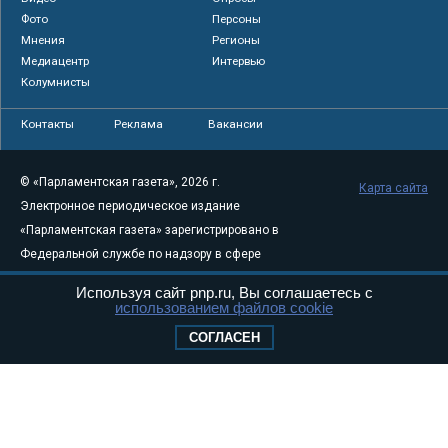
Фото
Персоны
Мнения
Регионы
Медиацентр
Интервью
Колумнисты
Контакты
Реклама
Вакансии
© «Парламентская газета», 2026 г.
Карта сайта
Электронное периодическое издание
«Парламентская газета» зарегистрировано в
Федеральной службе по надзору в сфере
связи, информационных технологий и
Используя сайт pnp.ru, Вы соглашаетесь с
массовых коммуникаций (Роскомнадзор) 05
использованием файлов cookie
августа 2011 года. 18+
СОГЛАСЕН
Свидетельство о регистрации Эл № ФС77-
46097
Учредитель — АНО «Парламентская газета»
Исполняющий обязанности главного
редактора — Абдуллаев М.Р.