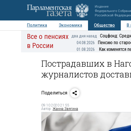
Издание
Федерального Собран
Российской Федераци
Политика
Экономика
Общество
В
Все о пенсиях
Фото
Авторы
Персоны
Мнения
Регионы
Соцфонд: Средн
два дня назад
Пенсию по старо
04.08.2026
в России
Как изменятся п
01.08.2026
Пострадавших в Наг
журналистов достав
Поделиться
09.10.2020 21:55
Автор:
Жанна Звягина