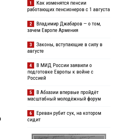
Как изменятся пенсии
1
работающих пенсионеров с 1 августа
Владимир Джабаров — о том,
2
зачем Европе Армения
Законы, вступающие в силу в
3
августе
В МИД России заявили о
4
подготовке Европы к войне с
Россией
В Абхазии впервые пройдёт
5
масштабный молодёжный форум
Ереван рубит сук, на котором
6
ы
сидит