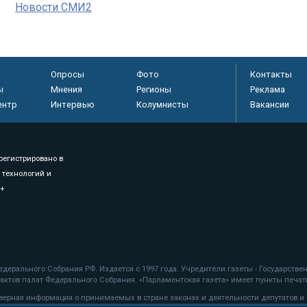
Новости СМИ2
Опросы
Фото
Контакты
ы
Мнения
Регионы
Реклама
ентр
Интервью
Колумнисты
Вакансии
регистрировано в
 технологий и
8+
.
дерального Собрания РФ. Издается с 1997 года. Учредители газеты - Государств
ктов палат Федерального Собрания. «Парламентская газета» имеет пункты печати
оверная информация о принимаемых в стране законах и деятельности депутатов и