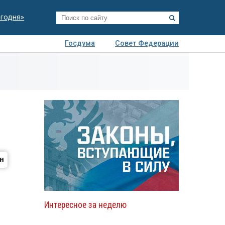
егодня»
Госдума
Совет Федерации
я
Авто
Недвижимость
Технологии
иза
Интересное за неделю