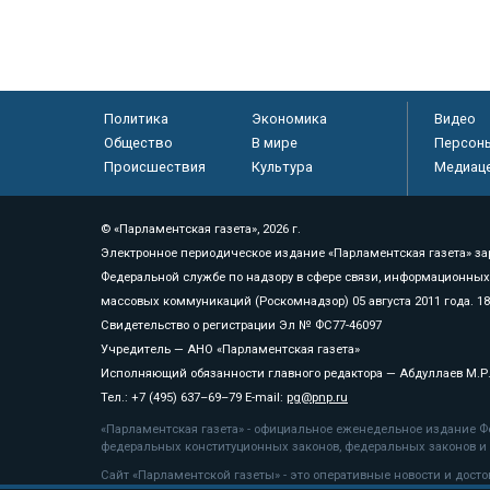
Политика
Экономика
Видео
Общество
В мире
Персон
Происшествия
Культура
Медиац
© «Парламентская газета», 2026 г.
Электронное периодическое издание «Парламентская газета» за
Федеральной службе по надзору в сфере связи, информационных
массовых коммуникаций (Роскомнадзор) 05 августа 2011 года. 1
Свидетельство о регистрации Эл № ФС77-46097
Учредитель — АНО «Парламентская газета»
Исполняющий обязанности главного редактора — Абдуллаев М.Р
Тел.: +7 (495) 637–69–79 E-mail:
pg@pnp.ru
«Парламентская газета» - официальное еженедельное издание Фе
федеральных конституционных законов, федеральных законов и а
Сайт «Парламентской газеты» - это оперативные новости и дост