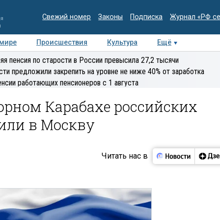
Свежий номер
Законы
Подписка
Журнал «РФ с
ия
и
 мире
Происшествия
Культура
Ещё
Медиацентр
Интервью
Колумнисты
Делова
яя пенсия по старости в России превысила 27,2 тысячи
эксперт
сти предложили закрепить на уровне не ниже 40% от заработка
енсии работающих пенсионеров с 1 августа
орном Карабахе российских
или в Москву
Читать нас в