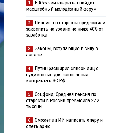
В Абхазии впервые пройдёт
1
масштабный молодёжный форум
Пенсию по старости предложили
2
закрепить на уровне не ниже 40% от
заработка
Законы, вступающие в силу в
3
августе
Путин расширил список лиц с
4
судимостью для заключения
контракта с ВС РФ
Соцфонд: Средняя пенсия по
5
старости в России превысила 27,2
тысячи
Сможет ли ИИ написать оперу и
6
спеть арию