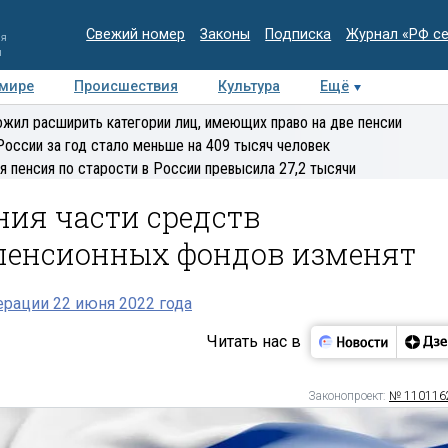
Свежий номер
Законы
Подписка
Журнал «РФ с
ия
и
 мире
Происшествия
Культура
Ещё
Медиацентр
Интервью
Колумнисты
Делова
жил расширить категории лиц, имеющих право на две пенсии
эксперт
России за год стало меньше на 409 тысяч человек
я пенсия по старости в России превысила 27,2 тысячи
ния части средств
пенсионных фондов изменят
рации 22 июня 2022 года
Читать нас в
Законопроект:
№ 110116