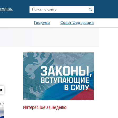
егодня»
Госдума
Совет Федерации
я
Авто
Недвижимость
Технологии
иза
2-7
Интересное за неделю