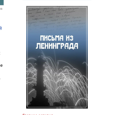
ов
й
х
ые
.