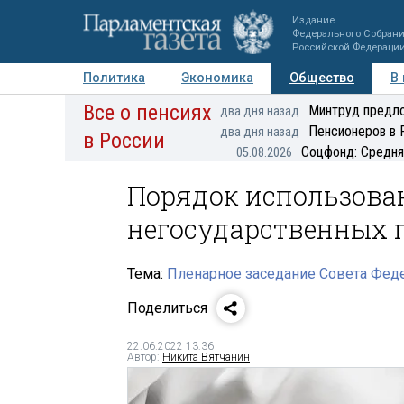
Издание
Федерального Собран
Российской Федераци
Политика
Экономика
Общество
В
Все о пенсиях
Фото
Авторы
Персоны
Мнения
Регионы
Минтруд предло
два дня назад
Пенсионеров в 
два дня назад
в России
Соцфонд: Средня
05.08.2026
Порядок использова
негосударственных 
Тема:
Пленарное заседание Совета Феде
Поделиться
22.06.2022 13:36
Автор:
Никита Вятчанин