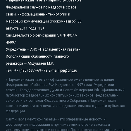
«Парламентская газета» зарегистрировано в
Федеральной службе по надзору в сфере
связи, информационных технологий и
массовых коммуникаций (Роскомнадзор) 05
августа 2011 года. 18+
Свидетельство о регистрации Эл № ФС77-
46097
Учредитель — АНО «Парламентская газета»
Исполняющий обязанности главного
редактора — Абдуллаев М.Р.
Тел.: +7 (495) 637–69–79 E-mail:
pg@pnp.ru
«Парламентская газета» - официальное еженедельное издание
Федерального Собрания РФ. Издается с 1997 года. Учредители
газеты - Государственная Дума и Совет Федерации РФ. Официальный
публикатор федеральных конституционных законов, федеральных
законов и актов палат Федерального Собрания. «Парламентская
газета» имеет пункты печати и представительства в десяти субъектах
федерации.
Сайт «Парламентской газеты» - это оперативные новости и
достоверная информация о принимаемых в стране законах и
деятельности депутатов и сенаторов. При использовании материалов