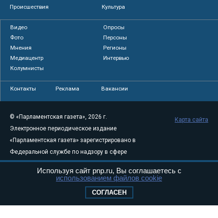
Происшествия
Культура
Видео
Опросы
Фото
Персоны
Мнения
Регионы
Медиацентр
Интервью
Колумнисты
Контакты
Реклама
Вакансии
© «Парламентская газета», 2026 г.
Карта сайта
Электронное периодическое издание
«Парламентская газета» зарегистрировано в
Федеральной службе по надзору в сфере
связи, информационных технологий и
Используя сайт pnp.ru, Вы соглашаетесь с
массовых коммуникаций (Роскомнадзор) 05
использованием файлов cookie
августа 2011 года. 18+
СОГЛАСЕН
Свидетельство о регистрации Эл № ФС77-
46097