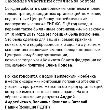
Законные участники остались за бортом
Сегодня работать с материнским капиталом вправе
только три вида кредитных организаций: компании,
подотчётные Центробанку, потребительские
кооперативы, а также ЕИРЖС. Ещё год назад в
перечне также были «иные организации», но законом
от 18 марта 2019 года эта позиция была исключена.
Это было сделано для защиты семей: практика
показала, что недобросовестные сделки с участием
маткапитала заключали именно неподконтрольные
Центральному банку организации,
поясняла тогда член Комитета Совета Федерации по
социальной политике
Елена Попова
.
Но, как говорится, с водой выплеснули и ребёнка:
вместе с «серыми» конторами поправки отсекли от
участия в программе маткапитала и ряд организаций,
которые имеют на то законное право. На это
обратили внимание депутаты
Андрей
Андрейченко
,
Василина Кулиева
и
Виталий
Пашин
(фракция ЛДПР).