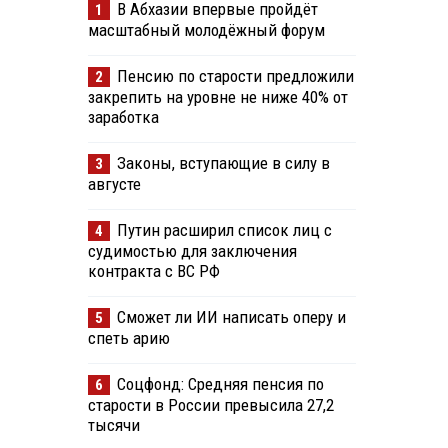
В Абхазии впервые пройдёт
1
масштабный молодёжный форум
Пенсию по старости предложили
2
закрепить на уровне не ниже 40% от
заработка
Законы, вступающие в силу в
3
августе
Путин расширил список лиц с
4
судимостью для заключения
контракта с ВС РФ
Сможет ли ИИ написать оперу и
5
спеть арию
Соцфонд: Средняя пенсия по
6
старости в России превысила 27,2
тысячи