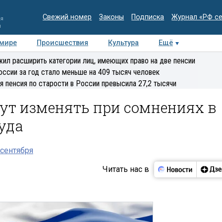
Свежий номер
Законы
Подписка
Журнал «РФ с
ия
и
 мире
Происшествия
Культура
Ещё
Медиацентр
Интервью
Колумнисты
Делова
ил расширить категории лиц, имеющих право на две пенсии
эксперт
оссии за год стало меньше на 409 тысяч человек
я пенсия по старости в России превысила 27,2 тысячи
дут изменять при сомнениях в
уда
сентября
Читать нас в