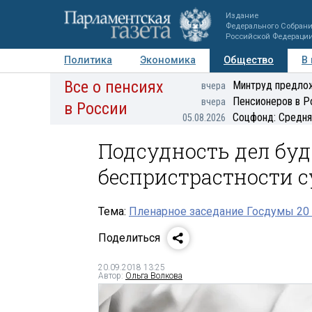
Издание
Федерального Собран
Российской Федераци
Политика
Экономика
Общество
В
Все о пенсиях
Фото
Авторы
Персоны
Мнения
Регионы
Минтруд предлож
вчера
Пенсионеров в Р
вчера
в России
Соцфонд: Средня
05.08.2026
Подсудность дел бу
беспристрастности с
Тема:
Пленарное заседание Госдумы 20 
Поделиться
20.09.2018 13:25
Автор:
Ольга Волкова