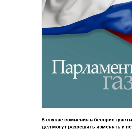
В случае сомнения в беспристраст
дел могут разрешить изменять и пе