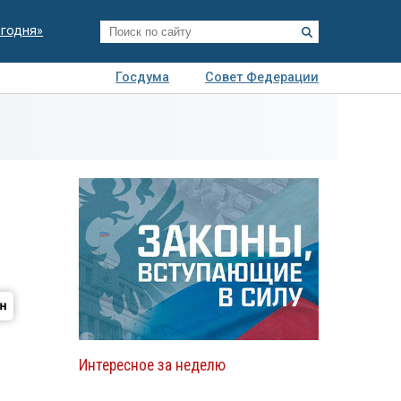
егодня»
Госдума
Совет Федерации
я
Авто
Недвижимость
Технологии
иза
Интересное за неделю