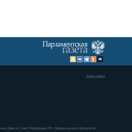
Карта сайта
енная Дума и Совет Федерации РФ. Официальный публикатор