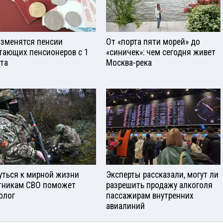
изменятся пенсии
От «порта пяти морей» до
тающих пенсионеров с 1
«синичек»: чем сегодня живет
ста
Москва-река
уться к мирной жизни
Эксперты рассказали, могут ли
тникам СВО поможет
разрешить продажу алкоголя
олог
пассажирам внутренних
авиалиний