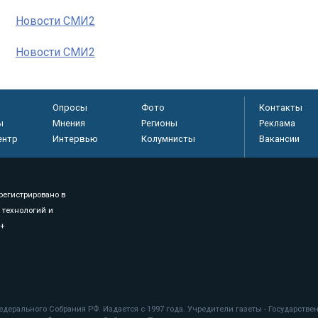
Новости СМИ2
Новости СМИ2
Опросы
Фото
Контакты
ы
Мнения
Регионы
Реклама
ентр
Интервью
Колумнисты
Вакансии
регистрировано в
 технологий и
8+
.
дерального Собрания РФ. Издается с 1997 года. Учредители газеты - Государств