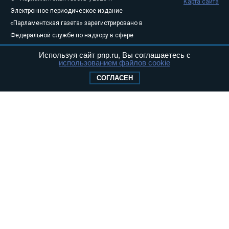
Карта сайта
Электронное периодическое издание
«Парламентская газета» зарегистрировано в
Федеральной службе по надзору в сфере
связи, информационных технологий и
Используя сайт pnp.ru, Вы соглашаетесь с
массовых коммуникаций (Роскомнадзор) 05
использованием файлов cookie
августа 2011 года. 18+
СОГЛАСЕН
Свидетельство о регистрации Эл № ФС77-
46097
Учредитель — АНО «Парламентская газета»
Исполняющий обязанности главного
редактора — Абдуллаев М.Р.
Тел.: +7 (495) 637–69–79 E-mail:
pg@pnp.ru
«Парламентская газета» - официальное еженедельное издание
Федерального Собрания РФ. Издается с 1997 года. Учредители
газеты - Государственная Дума и Совет Федерации РФ. Официальный
публикатор федеральных конституционных законов, федеральных
законов и актов палат Федерального Собрания. «Парламентская
газета» имеет пункты печати и представительства в десяти субъектах
федерации.