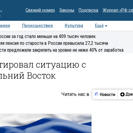
Свежий номер
Законы
Подписка
Журнал «РФ с
ия
и
 мире
Происшествия
Культура
Ещё
Медиацентр
Интервью
Колумнисты
Делова
оссии за год стало меньше на 409 тысяч человек
эксперт
яя пенсия по старости в России превысила 27,2 тысячи
сти предложили закрепить на уровне не ниже 40% от заработка
тировал ситуацию с
льний Восток
Читать нас в