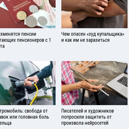
изменятся пенсии
Чем опасен «зуд купальщика»
тающих пенсионеров с 1
и как им не заразиться
ста
тромобиль: свобода от
Писателей и художников
авок или головная боль
попросили защитить от
ельца
произвола нейросетей