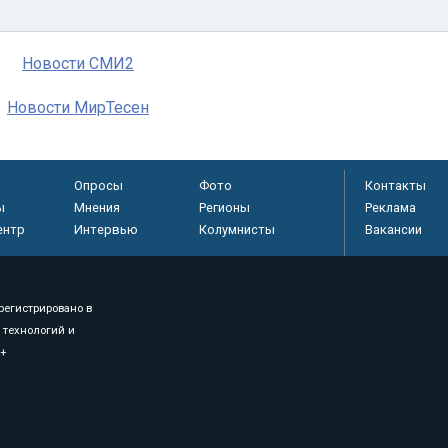
Новости СМИ2
Новости МирТесен
Опросы
Фото
Контакты
ы
Мнения
Регионы
Реклама
ентр
Интервью
Колумнисты
Вакансии
регистрировано в
 технологий и
8+
.