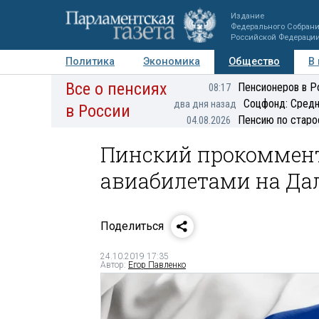
Издание
Федерального Собран
Российской Федераци
Политика
Экономика
Общество
В
Все о пенсиях
Фото
Авторы
Персоны
Мнения
Регионы
Пенсионеров в Р
08:17
Соцфонд: Средн
два дня назад
в России
Пенсию по старо
04.08.2026
Пинский прокоммен
авиабилетами на Да
Поделиться
24.10.2019 17:35
Автор:
Егор Павленко