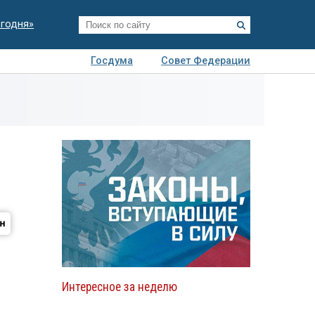
егодня»
Госдума
Совет Федерации
я
Авто
Недвижимость
Технологии
иза
Интересное за неделю