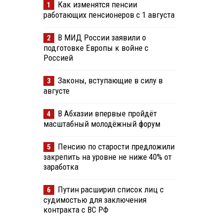
Как изменятся пенсии
1
работающих пенсионеров с 1 августа
В МИД России заявили о
2
подготовке Европы к войне с
Россией
Законы, вступающие в силу в
3
августе
В Абхазии впервые пройдёт
4
масштабный молодёжный форум
Пенсию по старости предложили
5
закрепить на уровне не ниже 40% от
заработка
Путин расширил список лиц с
6
судимостью для заключения
контракта с ВС РФ