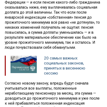
Федерации — и если пенсия какого-либо гражданина
оказывалась ниже, ему выплачивалась социальная
доплата до этой величины. Так что если после
январской индексации «собственная» пенсия до
прожиточного минимума всё равно «не дотянула», то
никаких изменений получатель не ощутил: пенсия
повысилась, а сумма доплаты уменьшилась — и в
результате материальное обеспечение как было на
уровне прожиточного минимума, так и осталось. И
люди почувствовали себя обманутыми.
20 самых важных
социальных законов,
принятых в весеннюю
сессию
Согласно новому закону, впредь будут сначала
учитываться все выплаты, положенные
неработающему пенсионеру за месяц, эта сумма —
доводиться до прожиточного минимума и уже после
к ней прибавляться положенная индексация