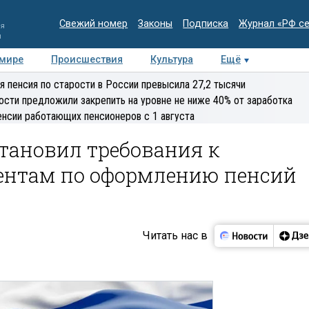
Свежий номер
Законы
Подписка
Журнал «РФ с
ия
и
 мире
Происшествия
Культура
Ещё
Медиацентр
Интервью
Колумнисты
Делова
я пенсия по старости в России превысила 27,2 тысячи
эксперт
ости предложили закрепить на уровне не ниже 40% от заработка
енсии работающих пенсионеров с 1 августа
тановил требования к
ентам по оформлению пенсий
Читать нас в