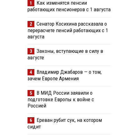
Как изменятся пенсии
1
работающих пенсионеров с 1 августа
Сенатор Косихина рассказала о
2
перерасчете пенсий работающих с 1
августа
Законы, вступающие в силу в
3
августе
Владимир Джабаров — о том,
4
зачем Европе Армения
В МИД России заявили о
5
подготовке Европы к войне с
Россией
Ереван рубит сук, на котором
6
сидит