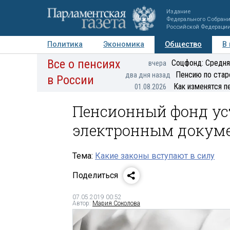
Издание
Федерального Собран
Российской Федераци
Политика
Экономика
Общество
В
Все о пенсиях
Фото
Авторы
Персоны
Мнения
Регионы
Соцфонд: Средня
вчера
Пенсию по стар
два дня назад
в России
Как изменятся п
01.08.2026
Пенсионный фонд ус
электронным докум
Тема:
Какие законы вступают в силу
Поделиться
07.05.2019 00:52
Автор:
Мария Соколова