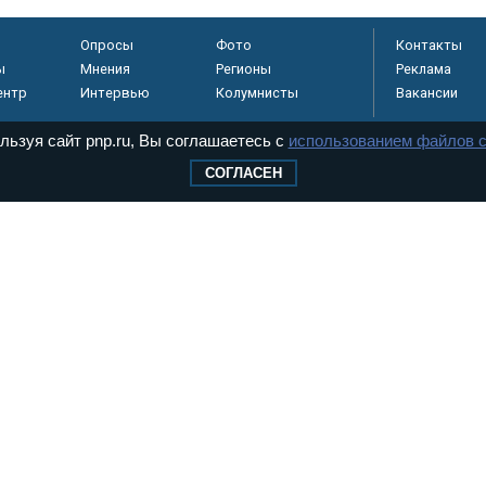
Опросы
Фото
Контакты
ы
Мнения
Регионы
Реклама
ентр
Интервью
Колумнисты
Вакансии
льзуя сайт pnp.ru, Вы соглашаетесь с
использованием файлов c
СОГЛАСЕН
регистрировано в
 технологий и
8+
.
дерального Собрания РФ. Издается с 1997 года. Учредители газеты - Государств
ктов палат Федерального Собрания. «Парламентская газета» имеет пункты печати
оверная информация о принимаемых в стране законах и деятельности депутатов и
ехнологии