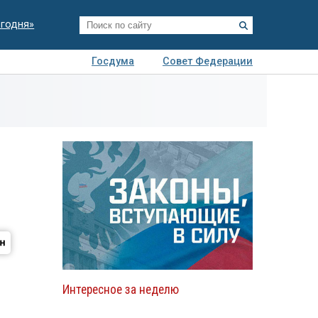
егодня»
Госдума
Совет Федерации
я
Авто
Недвижимость
Технологии
иза
Интересное за неделю