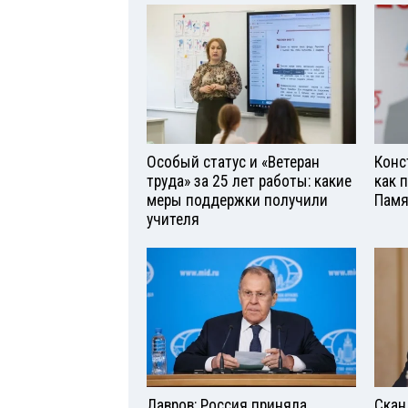
Особый статус и «Ветеран
Конс
труда» за 25 лет работы: какие
как 
меры поддержки получили
Памя
учителя
Лавров: Россия приняла
Скан