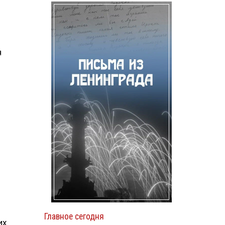
я
Главное сегодня
их