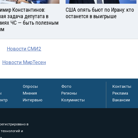
имир Константинов:
США опять бьют по Ирану: кто
ная задача депутата в
останется в выигрыше
виях ЧС — быть полезным
ям
Новости СМИ2
Новости МирТесен
Опросы
Фото
Контакты
ы
Мнения
Регионы
Реклама
ентр
Интервью
Колумнисты
Вакансии
регистрировано в
 технологий и
8+