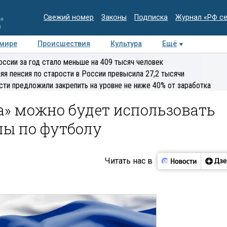
Свежий номер
Законы
Подписка
Журнал «РФ с
ия
и
 мире
Происшествия
Культура
Ещё
Медиацентр
Интервью
Колумнисты
Делова
оссии за год стало меньше на 409 тысяч человек
эксперт
яя пенсия по старости в России превысила 27,2 тысячи
сти предложили закрепить на уровне не ниже 40% от заработка
а» можно будет использовать
пы по футболу
Читать нас в