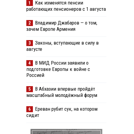
Как изменятся пенсии
1
работающих пенсионеров с 1 августа
Владимир Джабаров — о том,
2
зачем Европе Армения
Законы, вступающие в силу в
3
августе
В МИД России заявили о
4
подготовке Европы к войне с
Россией
В Абхазии впервые пройдёт
5
масштабный молодёжный форум
Ереван рубит сук, на котором
6
сидит