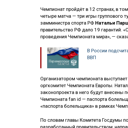
Чемпионат пройдёт в 12 странах, в том
четыре матча — три игры группового т
замминистра спорта РФ
Натальи Парш
правительство РФ дало 19 гарантий. «
проведения Чемпионата мира», — сказа
В России подсчит
ВВП
Организатором чемпионата выступает
оргкомитет Чемпионата Европы. Натал
законопроекта в него будут внесены 
Чемпионата fan id — паспорта болельщ
«паспорта болельщика» в рамках Чемп
По словам главы Комитета Госдумы по
разработанный правительством, напра