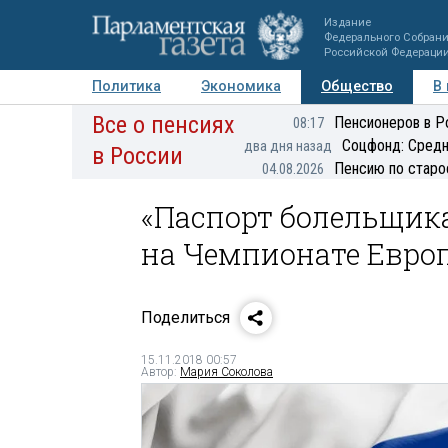
Издание
Федерального Собран
Российской Федераци
Политика
Экономика
Общество
В
Все о пенсиях
Фото
Авторы
Персоны
Мнения
Регионы
Пенсионеров в Р
08:17
Соцфонд: Средн
два дня назад
в России
Пенсию по старо
04.08.2026
«Паспорт болельщик
на Чемпионате Евро
Поделиться
15.11.2018 00:57
Автор:
Мария Соколова