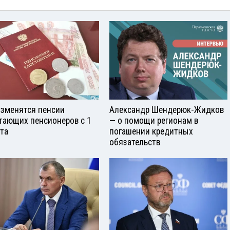
изменятся пенсии
Александр Шендерюк-Жидков
тающих пенсионеров с 1
— о помощи регионам в
ста
погашении кредитных
обязательств