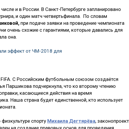
 числе и в России. В Санкт-Петербурге запланировано
урнира, и один матч четвертьфинала. По словам
иковой,
при подаче заявки на проведение чемпионата
Они очень схожие с гарантиями, которые давались для
ла она.
али эффект от ЧМ-2018 для
 FIFA. С Российским футбольным союзом создаётся
ья Паршикова подчеркнула, что ко второму чтению
поправки, касающиеся действия на время
ика. Наша страна будет единственной, кто использует
ионата.
 физкультуре спорту
Михаила Дегтярёва
, законопроект
влен на создание правовых основ для проведения