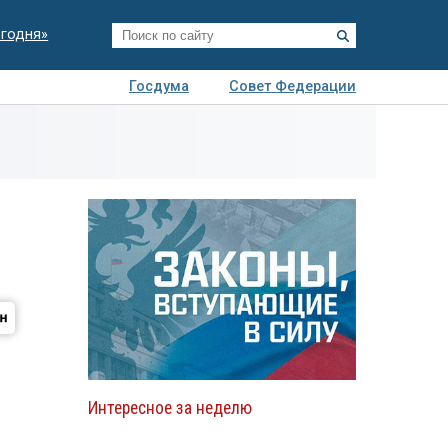
егодня»
Госдума
Совет Федерации
я
Авто
Недвижимость
Технологии
иза
Интересное за неделю