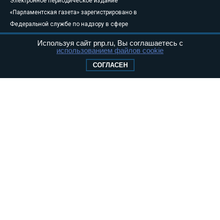
Электронное периодическое издание
«Парламентская газета» зарегистрировано в
Федеральной службе по надзору в сфере
связи, информационных технологий и
Используя сайт pnp.ru, Вы соглашаетесь с
массовых коммуникаций (Роскомнадзор) 05
использованием файлов cookie
августа 2011 года. 18+
СОГЛАСЕН
Свидетельство о регистрации Эл № ФС77-
46097
Учредитель — АНО «Парламентская газета»
Исполняющий обязанности главного
редактора — Абдуллаев М.Р.
Тел.: +7 (495) 637–69–79 E-mail:
pg@pnp.ru
«Парламентская газета» - официальное еженедельное издание
Федерального Собрания РФ. Издается с 1997 года. Учредители
газеты - Государственная Дума и Совет Федерации РФ. Официальный
публикатор федеральных конституционных законов, федеральных
законов и актов палат Федерального Собрания. «Парламентская
газета» имеет пункты печати и представительства в десяти субъектах
федерации.
Сайт «Парламентской газеты» - это оперативные новости и