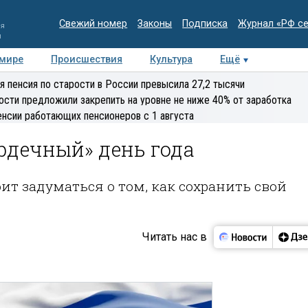
Свежий номер
Законы
Подписка
Журнал «РФ с
ия
и
 мире
Происшествия
Культура
Ещё
Медиацентр
Интервью
Колумнисты
Делова
я пенсия по старости в России превысила 27,2 тысячи
эксперт
ости предложили закрепить на уровне не ниже 40% от заработка
енсии работающих пенсионеров с 1 августа
рдечный» день года
ит задуматься о том, как сохранить свой
Читать нас в