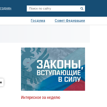
егодня»
Госдума
Совет Федерации
я
Авто
Недвижимость
Технологии
иза
Интересное за неделю