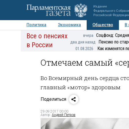
Издание
Федерального Собран
Российской Федераци
Политика
Экономика
Общество
В
Все о пенсиях
Фото
Авторы
Персоны
Мнения
Регионы
Соцфонд: Средня
вчера
Пенсию по стар
два дня назад
в России
Как изменятся п
01.08.2026
Отмечаем самый «се
Во Всемирный день сердца сто
главный «мотор» здоровым
Поделиться
29.09.2017 00:00
Автор:
Андрей Петров