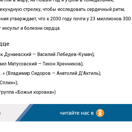
секундную стрелку, чтобы исследовать сердечный ритм;
ия утверждает, что к 2030 году почти у 23 миллионов 300
 инсульт и болезни сердца.
дце
аак Дунаевский — Василий Лебедев-Кумач);
аил Матусовский — Тихон Хренников);
на…» (Владимир Сидоров — Анатолий Д'Актиль);
Сплин»);
(группа «Божья коровка»)