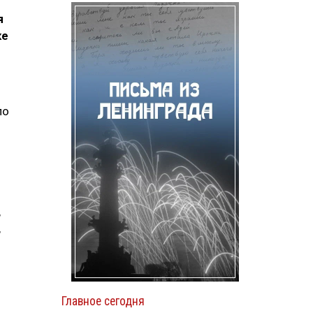
я
ке
по
,
,
Главное сегодня