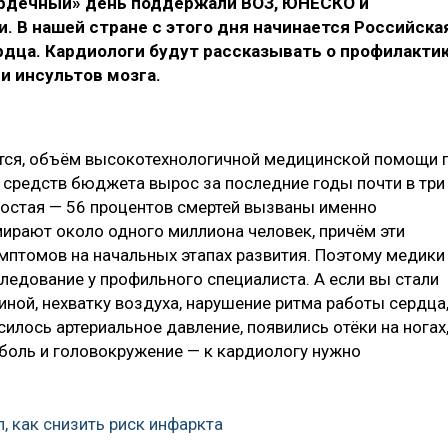
ердечный» день поддержали ВОЗ, ЮНЕСКО и
 В нашей стране с этого дня начинается Российска
рдца. Кардиологи будут рассказывать о профилакти
и инсультов мозга.
ется, объём высокотехнологичной медицинской помощи 
т средств бюджета вырос за последние годы почти в три
простая — 56 процентов смертей вызваны именно
мирают около одного миллиона человек, причём эти
мптомов на начальных этапах развития. Поэтому медики
едование у профильного специалиста. А если вы стали
ой, нехватку воздуха, нарушение ритма работы сердца
силось артериальное давление, появились отёки на ногах
боль и головокружение — к кардиологу нужно
, как снизить риск инфаркта