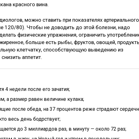
кана красного вина.
диологов, можно ставить при показателях артериального
е 120/80). Чтобы не доводить до этой болезни, надо
 делать физические упражнения, ограничить употреблени
зжиренное, больше есть рыбы, фруктов, овощей, продукт
тельную клетчатку, способствующую выведению из
снизить аппетит.
я 4 недели после его зачатия;
м, а размер равен величине кулака;
ящие после обеда, на 37 процентов реже страдают сердечн
кто весь день бодрствует;
ается до 3 миллиардов раз, в минуту — около 72 раз;
етом в жару, на Новый год и утром в понедельник;