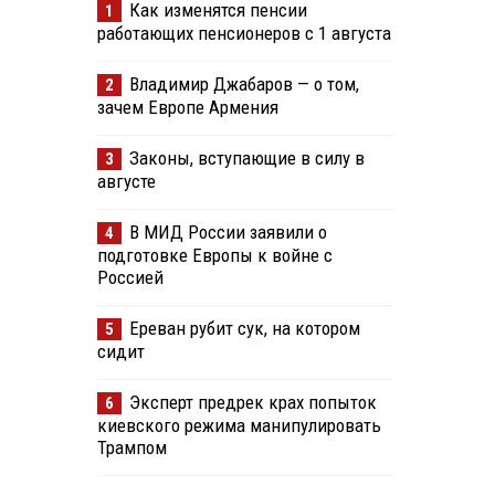
Как изменятся пенсии
1
работающих пенсионеров с 1 августа
Владимир Джабаров — о том,
2
зачем Европе Армения
Законы, вступающие в силу в
3
августе
В МИД России заявили о
4
подготовке Европы к войне с
Россией
Ереван рубит сук, на котором
5
сидит
Эксперт предрек крах попыток
6
киевского режима манипулировать
Трампом