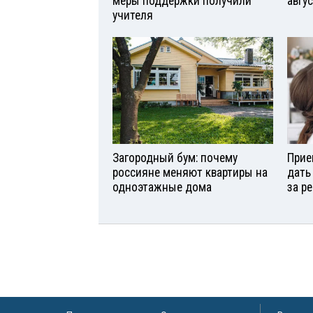
меры поддержки получили
авгу
учителя
Загородный бум: почему
Прие
россияне меняют квартиры на
дать
одноэтажные дома
за р