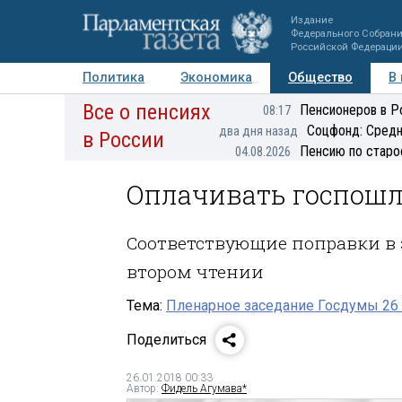
Издание
Федерального Собран
Российской Федераци
Политика
Экономика
Общество
В
Все о пенсиях
Фото
Авторы
Персоны
Мнения
Регионы
Пенсионеров в Р
08:17
Соцфонд: Средн
два дня назад
в России
Пенсию по старо
04.08.2026
Оплачивать госпошл
Соответствующие поправки в 
втором чтении
Тема:
Пленарное заседание Госдумы 26
Поделиться
26.01.2018 00:33
Автор:
Фидель Агумава*