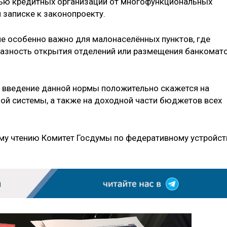
тью кредитных организаций от многофункциональных
й записке к законопроекту.
ие особенно важно для малонаселённых пунктов, где
разность открытия отделений или размещения банкомат
, введение данной нормы положительно скажется на
й системы, а также на доходной части бюджетов всех
му чтению Комитет Госдумы по федеративному устройст