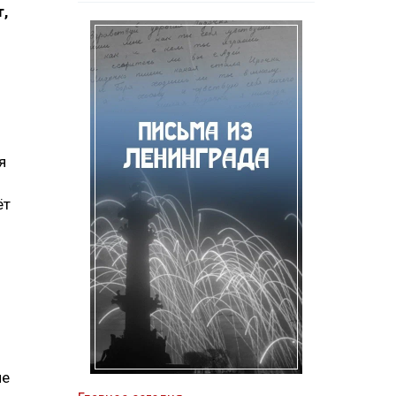
,
я
ёт
ие