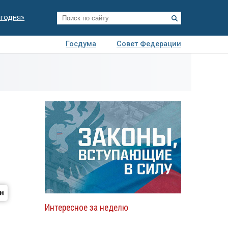
егодня»
Госдума
Совет Федерации
я
Авто
Недвижимость
Технологии
иза
Интересное за неделю