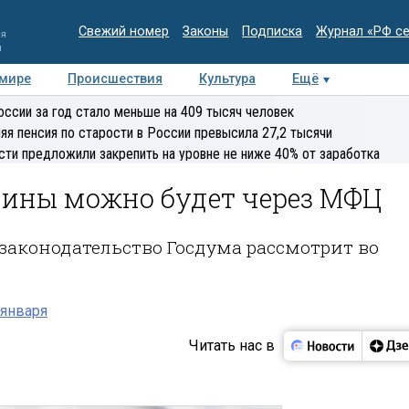
Свежий номер
Законы
Подписка
Журнал «РФ с
ия
и
 мире
Происшествия
Культура
Ещё
Медиацентр
Интервью
Колумнисты
Делова
оссии за год стало меньше на 409 тысяч человек
эксперт
яя пенсия по старости в России превысила 27,2 тысячи
сти предложили закрепить на уровне не ниже 40% от заработка
ины можно будет через МФЦ
законодательство Госдума рассмотрит во
 января
Читать нас в