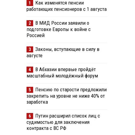
Как изменятся пенсии
1
работающих пенсионеров с 1 августа
В МИД России заявили о
2
подготовке Европы к войне с
Россией
Законы, вступающие в силу в
3
августе
В Абхазии впервые пройдёт
4
масштабный молодёжный форум
Пенсию по старости предложили
5
закрепить на уровне не ниже 40% от
заработка
Путин расширил список лиц с
6
судимостью для заключения
контракта с ВС РФ