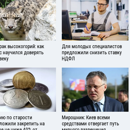
рак высокогорий: как
Для молодых специалистов
с научился доверять
предложили снизить ставку
веку
НДФЛ
ию по старости
Мирошник: Киев всеми
ложили закрепить на
средствами отвергает путь
не не ниже 40% от
мирного разрешения