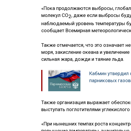
«Пока продолжаются выбросы, глобаль
молекул CO
, даже если выбросы буд
2
наблюдаемый уровень температуры буд
сообщает Всемирная метеорологическ
Также отмечается, что это означает н
моря, закисление океана и увеличение
сильная жара, дожди и таяние льда.
Кабмин утвердил 
парниковых газов
Также организация выражает обеспоко
выступать поглотителями углекислого 
«При нынешних темпах роста концентр
повышение температуры, значительн