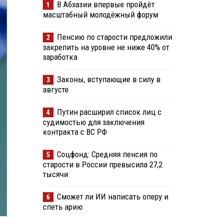
В Абхазии впервые пройдёт
1
масштабный молодёжный форум
Пенсию по старости предложили
2
закрепить на уровне не ниже 40% от
заработка
Законы, вступающие в силу в
3
августе
Путин расширил список лиц с
4
судимостью для заключения
контракта с ВС РФ
Соцфонд: Средняя пенсия по
5
старости в России превысила 27,2
тысячи
Сможет ли ИИ написать оперу и
6
спеть арию