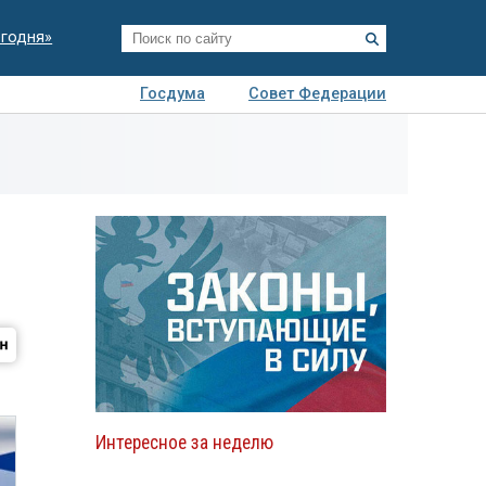
егодня»
Госдума
Совет Федерации
я
Авто
Недвижимость
Технологии
иза
Интересное за неделю