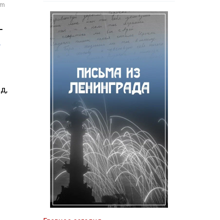
om
—
я
д,