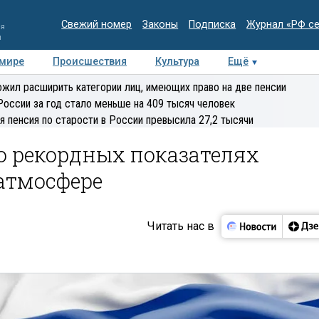
Свежий номер
Законы
Подписка
Журнал «РФ с
ия
и
 мире
Происшествия
Культура
Ещё
Медиацентр
Интервью
Колумнисты
Делова
жил расширить категории лиц, имеющих право на две пенсии
эксперт
России за год стало меньше на 409 тысяч человек
я пенсия по старости в России превысила 27,2 тысячи
о рекордных показателях
атмосфере
Читать нас в