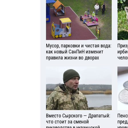
Мусор, парковки и чистая вода:
Приз
как новый СанПиН изменит
ирби
правила жизни во дворах
чело
Вместо Сырского — Драпатый:
Пенс
что стоит за сменой
пред
руководства в украинской
уров