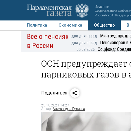
Издание
Федерального Собран
Российской Федераци
Политика
Экономика
Общество
В
Все о пенсиях
Фото
Авторы
Персоны
Мнения
Регионы
Минтруд предло
два дня назад
Пенсионеров в 
два дня назад
в России
Соцфонд: Средня
05.08.2026
ООН предупреждает 
парниковых газов в 
Поделиться
25.10.2021 14:27
Автор:
Александра Гуляева