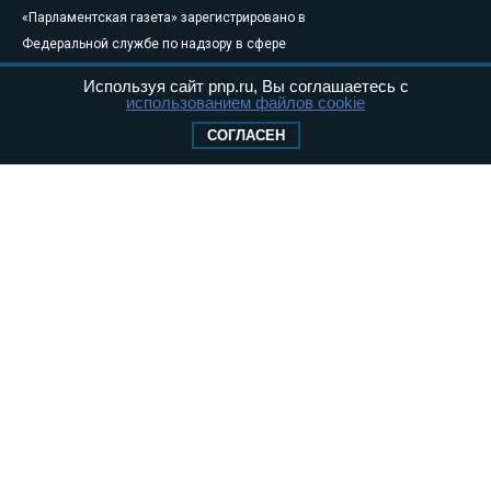
«Парламентская газета» зарегистрировано в
Федеральной службе по надзору в сфере
связи, информационных технологий и
Используя сайт pnp.ru, Вы соглашаетесь с
массовых коммуникаций (Роскомнадзор) 05
использованием файлов cookie
августа 2011 года. 18+
СОГЛАСЕН
Свидетельство о регистрации Эл № ФС77-
46097
Учредитель — АНО «Парламентская газета»
Исполняющий обязанности главного
редактора — Абдуллаев М.Р.
Тел.: +7 (495) 637–69–79 E-mail:
pg@pnp.ru
«Парламентская газета» - официальное еженедельное издание
Федерального Собрания РФ. Издается с 1997 года. Учредители
газеты - Государственная Дума и Совет Федерации РФ. Официальный
публикатор федеральных конституционных законов, федеральных
законов и актов палат Федерального Собрания. «Парламентская
газета» имеет пункты печати и представительства в десяти субъектах
федерации.
Сайт «Парламентской газеты» - это оперативные новости и
достоверная информация о принимаемых в стране законах и