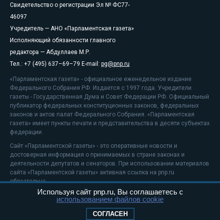
Свидетельство о регистрации Эл № ФС77-
46097
Учредитель — АНО «Парламентская газета»
Исполняющий обязанности главного
редактора — Абдуллаев М.Р.
Тел.: +7 (495) 637–69–79 E-mail:
pg@pnp.ru
«Парламентская газета» - официальное еженедельное издание
Федерального Собрания РФ. Издается с 1997 года. Учредители
газеты - Государственная Дума и Совет Федерации РФ. Официальный
публикатор федеральных конституционных законов, федеральных
законов и актов палат Федерального Собрания. «Парламентская
газета» имеет пункты печати и представительства в десяти субъектах
федерации.
Сайт «Парламентской газеты» - это оперативные новости и
достоверная информация о принимаемых в стране законах и
деятельности депутатов и сенаторов. При использовании материалов
сайта «Парламентской газеты» активная ссылка на pnp.ru
обязательна.
Используя сайт pnp.ru, Вы соглашаетесь с
На информационном ресурсе применяются
рекомендательные
использованием файлов cookie
технологии
Положение о защите персональных данных
СОГЛАСЕН