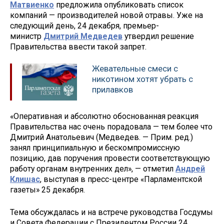
Матвиенко
предложила опубликовать список
компаний — производителей новой отравы. Уже на
следующий день, 24 декабря, премьер-
министр
Дмитрий Медведев
утвердил решение
Правительства ввести такой запрет.
Жевательные смеси с
никотином хотят убрать с
прилавков
«Оперативная и абсолютно обоснованная реакция
Правительства нас очень порадовала — тем более что
Дмитрий Анатольевич (Медведев. — Прим. ред.)
занял принципиальную и бескомпромиссную
позицию, дав поручения провести соответствующую
работу органам внутренних дел», — отметил
Андрей
Клишас
, выступая в пресс-центре «Парламентской
газеты» 25 декабря.
Тема обсуждалась и на встрече руководства Госдумы
и Совета Федерации с Президентом России 24