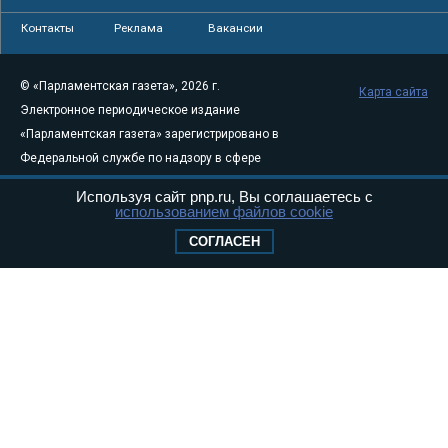
Контакты
Реклама
Вакансии
© «Парламентская газета», 2026 г.
Карта сайта
Электронное периодическое издание
«Парламентская газета» зарегистрировано в
Федеральной службе по надзору в сфере
связи, информационных технологий и
Используя сайт pnp.ru, Вы соглашаетесь с
массовых коммуникаций (Роскомнадзор) 05
использованием файлов cookie
августа 2011 года. 18+
СОГЛАСЕН
Свидетельство о регистрации Эл № ФС77-
46097
Учредитель — АНО «Парламентская газета»
Исполняющий обязанности главного
редактора — Абдуллаев М.Р.
Тел.: +7 (495) 637–69–79 E-mail:
pg@pnp.ru
«Парламентская газета» - официальное еженедельное издание
Федерального Собрания РФ. Издается с 1997 года. Учредители
газеты - Государственная Дума и Совет Федерации РФ. Официальный