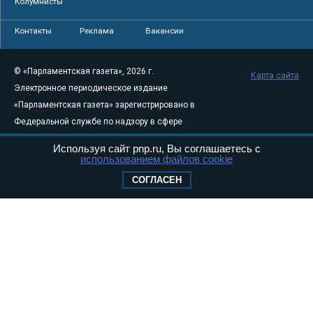
Колумнисты
Контакты
Реклама
Вакансии
© «Парламентская газета», 2026 г.
Карта сайта
Электронное периодическое издание
«Парламентская газета» зарегистрировано в
Федеральной службе по надзору в сфере
связи, информационных технологий и
Используя сайт pnp.ru, Вы соглашаетесь с
массовых коммуникаций (Роскомнадзор) 05
использованием файлов cookie
августа 2011 года. 18+
СОГЛАСЕН
Свидетельство о регистрации Эл № ФС77-
46097
Учредитель — АНО «Парламентская газета»
Исполняющий обязанности главного
редактора — Абдуллаев М.Р.
Тел.: +7 (495) 637–69–79 E-mail:
pg@pnp.ru
«Парламентская газета» - официальное еженедельное издание
Федерального Собрания РФ. Издается с 1997 года. Учредители