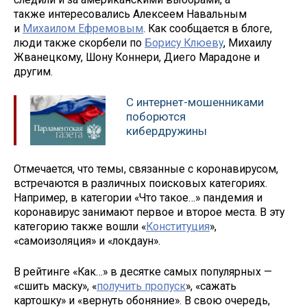
также интересовались Алексеем Навальным
и
Михаилом Ефремовым
. Как сообщается в блоге,
люди также скорбели по
Борису Клюеву
, Михаилу
Жванецкому, Шону Коннери, Диего Марадоне и
другим.
С интернет-мошенниками
поборются
кибердружины
Отмечается, что темы, связанные с коронавирусом,
встречаются в различных поисковых категориях.
Например, в категории «Что такое…» пандемия и
коронавирус занимают первое и второе места. В эту
категорию также вошли «
Конституция
»,
«самоизоляция» и «локдаун».
В рейтинге «Как…» в десятке самых популярных —
«сшить маску», «
получить пропуск
», «сажать
картошку» и «вернуть обоняние». В свою очередь,