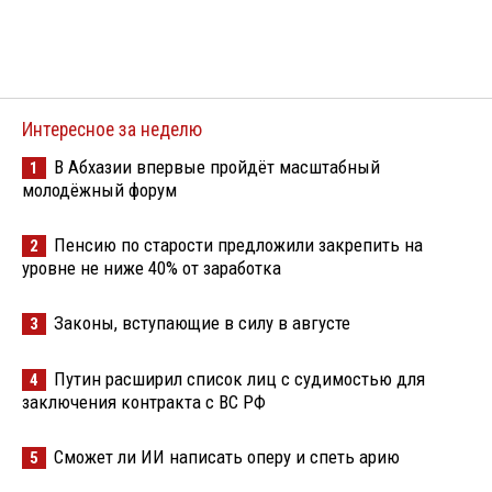
Интересное за неделю
В Абхазии впервые пройдёт масштабный
1
молодёжный форум
Пенсию по старости предложили закрепить на
2
уровне не ниже 40% от заработка
Законы, вступающие в силу в августе
3
Путин расширил список лиц с судимостью для
4
заключения контракта с ВС РФ
Сможет ли ИИ написать оперу и спеть арию
5