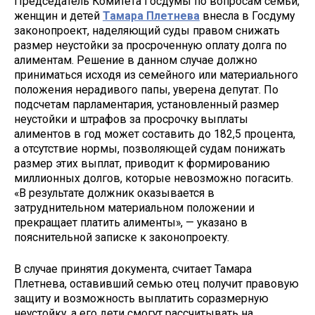
Председатель Комитета Госдумы по вопросам семьи,
женщин и детей
Тамара Плетнева
внесла в Госдуму
законопроект, наделяющий суды правом снижать
размер неустойки за просроченную оплату долга по
алиментам. Решение в данном случае должно
приниматься исходя из семейного или материального
положения нерадивого папы, уверена депутат. По
подсчетам парламентария, установленный размер
неустойки и штрафов за просрочку выплаты
алиментов в год может составить до 182,5 процента,
а отсутствие нормы, позволяющей судам понижать
размер этих выплат, приводит к формированию
миллионных долгов, которые невозможно погасить.
«В результате должник оказывается в
затруднительном материальном положении и
прекращает платить алименты», — указано в
пояснительной записке к законопроекту.
В случае принятия документа, считает Тамара
Плетнева, оставивший семью отец получит правовую
защиту и возможность выплатить соразмерную
неустойку, а его дети смогут рассчитывать на