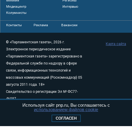
Мнения
Регионы
Медиацентр
Интервью
Колумнисты
Контакты
Реклама
Вакансии
© «Парламентская газета», 2026 г.
Карта сайта
Электронное периодическое издание
«Парламентская газета» зарегистрировано в
Федеральной службе по надзору в сфере
связи, информационных технологий и
массовых коммуникаций (Роскомнадзор) 05
августа 2011 года. 18+
Свидетельство о регистрации Эл № ФС77-
46097
Используя сайт pnp.ru, Вы соглашаетесь с
Учредитель — АНО «Парламентская газета»
использованием файлов cookie
Исполняющий обязанности главного
СОГЛАСЕН
редактора — Абдуллаев М.Р.
Тел.: +7 (495) 637–69–79 E-mail:
pg@pnp.ru