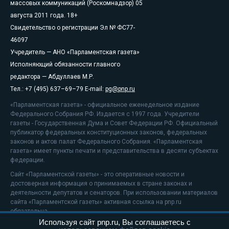
массовых коммуникаций (Роскомнадзор) 05
августа 2011 года. 18+
Свидетельство о регистрации Эл № ФС77-
46097
Учредитель — АНО «Парламентская газета»
Исполняющий обязанности главного
редактора — Абдуллаев М.Р.
Тел.: +7 (495) 637–69–79 E-mail:
pg@pnp.ru
«Парламентская газета» - официальное еженедельное издание
Федерального Собрания РФ. Издается с 1997 года. Учредители
газеты - Государственная Дума и Совет Федерации РФ. Официальный
публикатор федеральных конституционных законов, федеральных
законов и актов палат Федерального Собрания. «Парламентская
газета» имеет пункты печати и представительства в десяти субъектах
федерации.
Сайт «Парламентской газеты» - это оперативные новости и
достоверная информация о принимаемых в стране законах и
деятельности депутатов и сенаторов. При использовании материалов
сайта «Парламентской газеты» активная ссылка на pnp.ru
обязательна.
Используя сайт pnp.ru, Вы соглашаетесь с
На информационном ресурсе применяются
рекомендательные