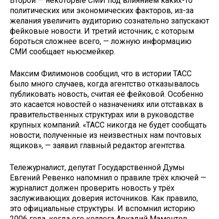
Второй — некоторые СМИ под влиянием каких-то
политических или экономических факторов, из-за
желания увеличить аудиторию сознательно запускают
фейковые новости. И третий источник, с которым
бороться сложнее всего, — ложную информацию
СМИ сообщает ньюсмейкер.
Максим Филимонов сообщил, что в истории ТАСС
было много случаев, когда агентство отказывалось
публиковать новость, считая её фейковой. Особенно
это касается новостей о назначениях или отставках в
правительственных структурах или в руководстве
крупных компаний. «ТАСС никогда не будет сообщать
новости, полученные из неизвестных нам почтовых
ящиков», — заявил главный редактор агентства.
Тележурналист, депутат Государственной Думы
Евгений Ревенко напомнил о правиле трёх ключей —
журналист должен проверить новость у трёх
заслуживающих доверия источников. Как правило,
это официальные структуры. И вспомнил историю
2006 года, когда его коллега Аркадий Мамонтов