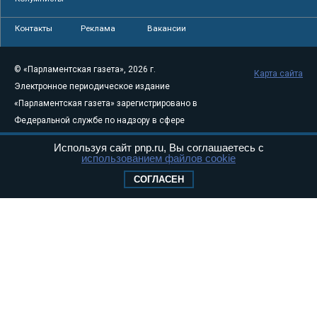
Контакты
Реклама
Вакансии
© «Парламентская газета», 2026 г.
Карта сайта
Электронное периодическое издание
«Парламентская газета» зарегистрировано в
Федеральной службе по надзору в сфере
связи, информационных технологий и
Используя сайт pnp.ru, Вы соглашаетесь с
массовых коммуникаций (Роскомнадзор) 05
использованием файлов cookie
августа 2011 года. 18+
СОГЛАСЕН
Свидетельство о регистрации Эл № ФС77-
46097
Учредитель — АНО «Парламентская газета»
Исполняющий обязанности главного
редактора — Абдуллаев М.Р.
Тел.: +7 (495) 637–69–79 E-mail:
pg@pnp.ru
«Парламентская газета» - официальное еженедельное издание
Федерального Собрания РФ. Издается с 1997 года. Учредители