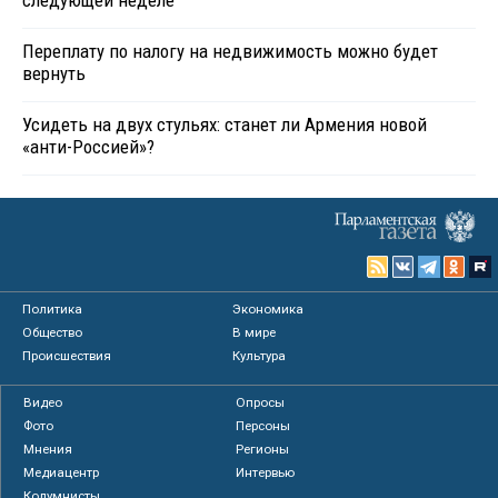
следующей неделе
Переплату по налогу на недвижимость можно будет
вернуть
Усидеть на двух стульях: станет ли Армения новой
«анти-Россией»?
Политика
Экономика
Общество
В мире
Происшествия
Культура
Видео
Опросы
Фото
Персоны
Мнения
Регионы
Медиацентр
Интервью
Колумнисты