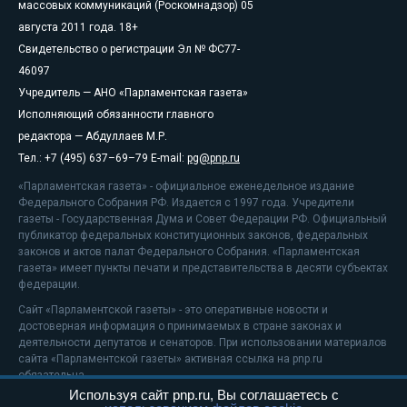
массовых коммуникаций (Роскомнадзор) 05
августа 2011 года. 18+
Свидетельство о регистрации Эл № ФС77-
46097
Учредитель — АНО «Парламентская газета»
Исполняющий обязанности главного
редактора — Абдуллаев М.Р.
Тел.: +7 (495) 637–69–79 E-mail:
pg@pnp.ru
«Парламентская газета» - официальное еженедельное издание
Федерального Собрания РФ. Издается с 1997 года. Учредители
газеты - Государственная Дума и Совет Федерации РФ. Официальный
публикатор федеральных конституционных законов, федеральных
законов и актов палат Федерального Собрания. «Парламентская
газета» имеет пункты печати и представительства в десяти субъектах
федерации.
Сайт «Парламентской газеты» - это оперативные новости и
достоверная информация о принимаемых в стране законах и
деятельности депутатов и сенаторов. При использовании материалов
сайта «Парламентской газеты» активная ссылка на pnp.ru
обязательна.
Используя сайт pnp.ru, Вы соглашаетесь с
На информационном ресурсе применяются
рекомендательные