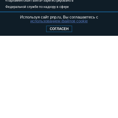
«Парламентская газета» зарегистрировано в
Федеральной службе по надзору в сфере
связи, информационных технологий и
Используя сайт pnp.ru, Вы соглашаетесь с
массовых коммуникаций (Роскомнадзор) 05
использованием файлов cookie
августа 2011 года. 18+
СОГЛАСЕН
Свидетельство о регистрации Эл № ФС77-
46097
Учредитель — АНО «Парламентская газета»
Исполняющий обязанности главного
редактора — Абдуллаев М.Р.
Тел.: +7 (495) 637–69–79 E-mail:
pg@pnp.ru
«Парламентская газета» - официальное еженедельное издание
Федерального Собрания РФ. Издается с 1997 года. Учредители
газеты - Государственная Дума и Совет Федерации РФ. Официальный
публикатор федеральных конституционных законов, федеральных
законов и актов палат Федерального Собрания. «Парламентская
газета» имеет пункты печати и представительства в десяти субъектах
федерации.
Сайт «Парламентской газеты» - это оперативные новости и
достоверная информация о принимаемых в стране законах и
деятельности депутатов и сенаторов. При использовании материалов