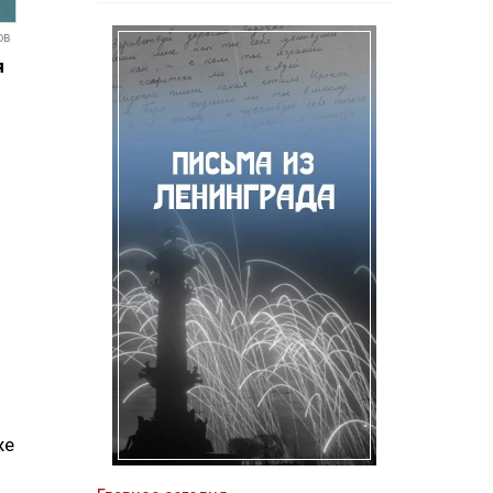
ов
я
ы
же