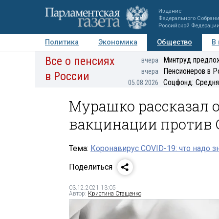
Издание
Федерального Собран
Российской Федераци
Политика
Экономика
Общество
В
Все о пенсиях
Фото
Авторы
Персоны
Мнения
Регионы
Минтруд предлож
вчера
Пенсионеров в Р
вчера
в России
Соцфонд: Средня
05.08.2026
Мурашко рассказал о
вакцинации против 
Тема:
Коронавирус COVID-19: что надо з
Поделиться
03.12.2021 13:05
Автор:
Кристина Стащенко