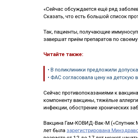
«Сейчас обсуждается ещё ряд заболе
Сказать, что есть большой список про
Так, пациенты, получающие иммуносуп
завершат приём препаратов по своем
Читайте также:
• В поликлиники предложили допуска
• ФАС согласовала цену на детскую 
Сейчас противопоказаниями к вакцина
компоненту вакцины, тяжёлые аллерги
инфекции, обострение хронических заб
Вакцина Гам-КОВИД-Вак-М («Спутник М»
лет была
зарегистрирована Минздраво
возрасте от 12 до 17 лет может начать