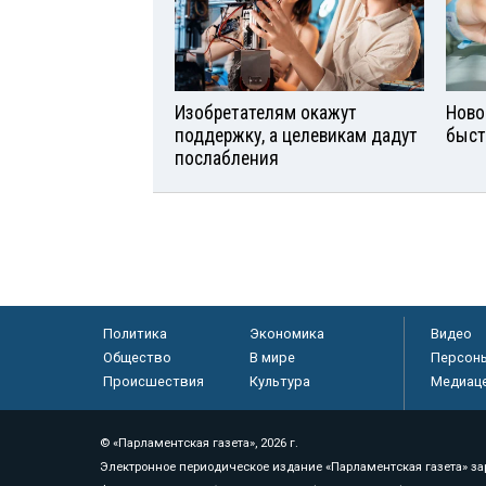
Изобретателям окажут
Ново
поддержку, а целевикам дадут
быст
послабления
Политика
Экономика
Видео
Общество
В мире
Персон
Происшествия
Культура
Медиац
© «Парламентская газета», 2026 г.
Электронное периодическое издание «Парламентская газета» за