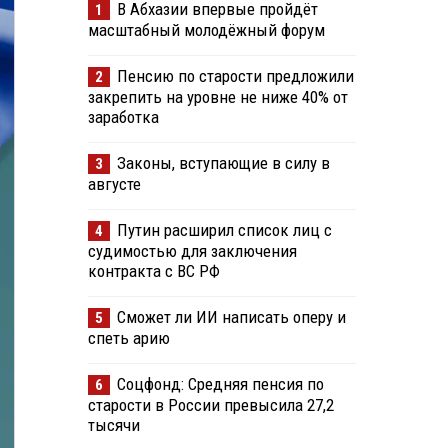
В Абхазии впервые пройдёт
1
масштабный молодёжный форум
Пенсию по старости предложили
2
закрепить на уровне не ниже 40% от
заработка
Законы, вступающие в силу в
3
августе
Путин расширил список лиц с
4
судимостью для заключения
контракта с ВС РФ
Сможет ли ИИ написать оперу и
5
спеть арию
Соцфонд: Средняя пенсия по
6
старости в России превысила 27,2
тысячи