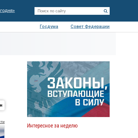
егодня»
Госдума
Совет Федерации
я
Авто
Недвижимость
Технологии
иза
сти
Интересное за неделю