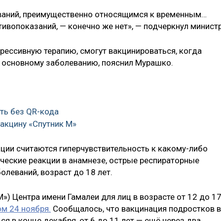
ваний, преимущественно относящимся к временным…
тивопоказаний, — конечно же нет», — подчеркнул министр
рессивную терапию, смогут вакцинироваться, когда
у основному заболеванию, пояснил Мурашко.
ть без QR-кода
вакцину «Спутник М»
ции считаются гиперчувствительность к какому-либо
ческие реакции в анамнезе, острые респираторные
олеваний, возраст до 18 лет.
) Центра имени Гамалеи для лиц в возрасте от 12 до 1
м 24 ноября.
Сообщалось, что вакцинация подростков в
ся в конце декабря, от 6 до 11 лет — ещё через два