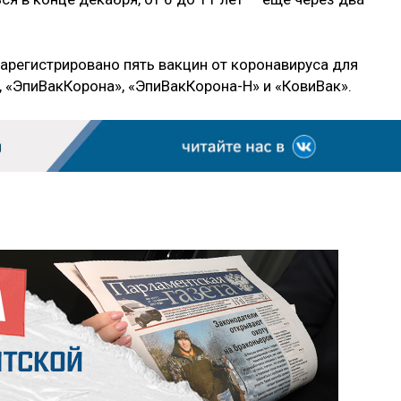
арегистрировано пять вакцин от коронавируса для
», «ЭпиВакКорона», «ЭпиВакКорона-Н» и «КовиВак».