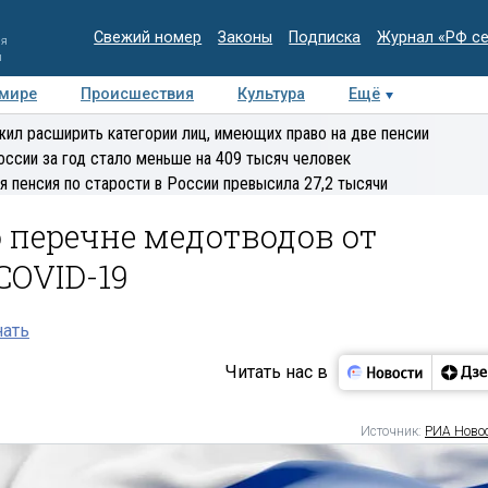
Свежий номер
Законы
Подписка
Журнал «РФ с
ия
и
 мире
Происшествия
Культура
Ещё
Медиацентр
Интервью
Колумнисты
Делова
ил расширить категории лиц, имеющих право на две пенсии
эксперт
оссии за год стало меньше на 409 тысяч человек
я пенсия по старости в России превысила 27,2 тысячи
 перечне медотводов от
COVID-19
нать
Читать нас в
Источник:
РИА Ново