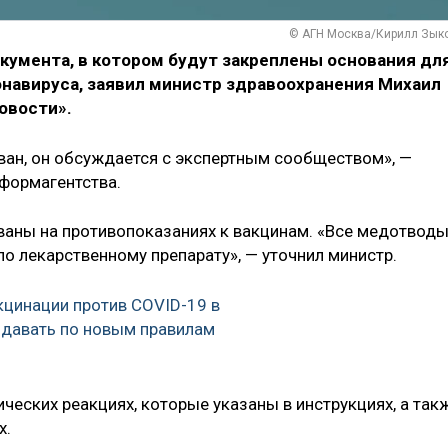
© АГН Москва/Кирилл Зык
кумента, в котором будут закреплены основания дл
онавируса, заявил министр здравоохранения Михаил
овости».
ан, он обсуждается с экспертным сообществом», —
нформагентства.
ваны на противопоказаниях к вакцинам. «Все медотвод
по лекарственному препарату», — уточнил министр.
цинации против COVID-19 в
ыдавать по новым правилам
ических реакциях, которые указаны в инструкциях, а так
х.