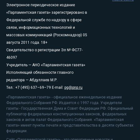
Электронное периодическое издание
«Парламентская газета» зарегистрировано в
Федеральной службе по надзору в сфере
связи, информационных технологий и
массовых коммуникаций (Роскомнадзор) 05
августа 2011 года. 18+
Свидетельство о регистрации Эл № ФС77-
46097
Учредитель — АНО «Парламентская газета»
Исполняющий обязанности главного
редактора — Абдуллаев М.Р.
Тел.: +7 (495) 637–69–79 E-mail:
pg@pnp.ru
«Парламентская газета» - официальное еженедельное издание
Федерального Собрания РФ. Издается с 1997 года. Учредители
газеты - Государственная Дума и Совет Федерации РФ. Официальный
публикатор федеральных конституционных законов, федеральных
законов и актов палат Федерального Собрания. «Парламентская
газета» имеет пункты печати и представительства в десяти субъектах
федерации.
Сайт «Парламентской газеты» - это оперативные новости и