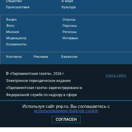
Общество
В мире
Происшествия
Культура
Видео
Опросы
Фото
Персоны
Мнения
Регионы
Медиацентр
Интервью
Колумнисты
Контакты
Реклама
Вакансии
© «Парламентская газета», 2026 г.
Карта сайта
Электронное периодическое издание
«Парламентская газета» зарегистрировано в
Федеральной службе по надзору в сфере
связи, информационных технологий и
Используя сайт pnp.ru, Вы соглашаетесь с
массовых коммуникаций (Роскомнадзор) 05
использованием файлов cookie
августа 2011 года. 18+
СОГЛАСЕН
Свидетельство о регистрации Эл № ФС77-
46097