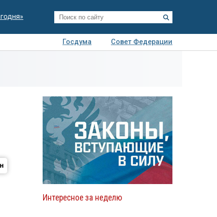
егодня»
Госдума
Совет Федерации
я
Авто
Недвижимость
Технологии
иза
Интересное за неделю