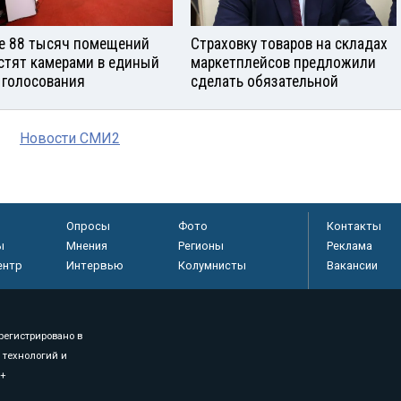
е 88 тысяч помещений
Страховку товаров на складах
стят камерами в единый
маркетплейсов предложили
 голосования
сделать обязательной
Новости СМИ2
Опросы
Фото
Контакты
ы
Мнения
Регионы
Реклама
ентр
Интервью
Колумнисты
Вакансии
регистрировано в
 технологий и
8+