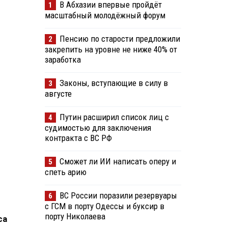
В Абхазии впервые пройдёт
1
масштабный молодёжный форум
Пенсию по старости предложили
2
закрепить на уровне не ниже 40% от
заработка
Законы, вступающие в силу в
3
августе
Путин расширил список лиц с
4
судимостью для заключения
контракта с ВС РФ
Сможет ли ИИ написать оперу и
5
спеть арию
ВС России поразили резервуары
6
с ГСМ в порту Одессы и буксир в
порту Николаева
са