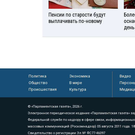
Пенсии по старости будут
Боле
выплачивать по-новому
осна
день
Политика
Экономика
Видео
Общество
В мире
Персон
Происшествия
Культура
Медиац
© «Парламентская газета», 2026 г.
Электронное периодическое издание «Парламентская газета» за
Федеральной службе по надзору в сфере связи, информационных
массовых коммуникаций (Роскомнадзор) 05 августа 2011 года. 1
Свидетельство о регистрации Эл № ФС77-46097