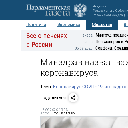
Издание
Федерального Собран
Российской Федераци
Политика
Экономика
Общество
В
Все о пенсиях
Фото
Авторы
Персоны
Мнения
Регионы
Минтруд предлож
вчера
Пенсионеров в Р
вчера
в России
Соцфонд: Средня
05.08.2026
Минздрав назвал ва
коронавируса
Тема:
Коронавирус COVID-19: что надо з
Поделиться
13.06.2020 15:23
Автор:
Егор Павленко