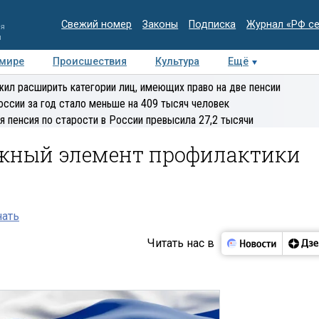
Свежий номер
Законы
Подписка
Журнал «РФ с
ия
и
 мире
Происшествия
Культура
Ещё
Медиацентр
Интервью
Колумнисты
Делова
ил расширить категории лиц, имеющих право на две пенсии
эксперт
оссии за год стало меньше на 409 тысяч человек
я пенсия по старости в России превысила 27,2 тысячи
жный элемент профилактики
нать
Читать нас в