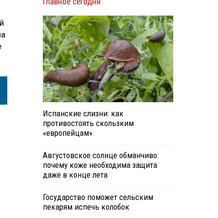
Главное сегодня
й
ла
е
Испанские слизни: как
противостоять скользким
«европейцам»
Августовское солнце обманчиво:
почему коже необходима защита
даже в конце лета
Государство поможет сельским
пекарям испечь колобок