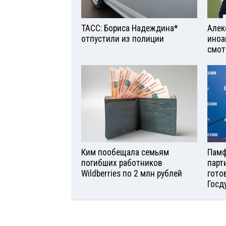
ТАСС: Бориса Надеждина*
Алек
отпустили из полиции
иноа
смот
Ким пообещала семьям
Памф
погибших работников
парт
Wildberries по 2 млн рублей
гото
Госд