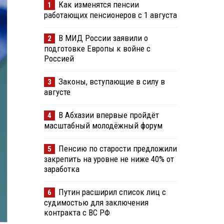
Как изменятся пенсии
1
работающих пенсионеров с 1 августа
В МИД России заявили о
2
подготовке Европы к войне с
Россией
Законы, вступающие в силу в
3
августе
В Абхазии впервые пройдёт
4
масштабный молодёжный форум
Пенсию по старости предложили
5
закрепить на уровне не ниже 40% от
заработка
Путин расширил список лиц с
6
судимостью для заключения
контракта с ВС РФ