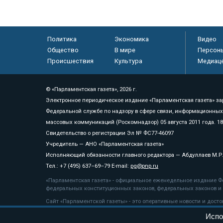
Политика
Экономика
Видео
Общество
В мире
Персон
Происшествия
Культура
Медиац
© «Парламентская газета», 2026 г.
Электронное периодическое издание «Парламентская газета» за
Федеральной службе по надзору в сфере связи, информационных
массовых коммуникаций (Роскомнадзор) 05 августа 2011 года. 1
Свидетельство о регистрации Эл № ФС77-46097
Учредитель — АНО «Парламентская газета»
Исполняющий обязанности главного редактора — Абдуллаев М.Р
Тел.: +7 (495) 637–69–79 E-mail:
pg@pnp.ru
«Парламентская газета» - официальное еженедельное издание Фе
федеральных конституционных законов, федеральных законов и а
Сайт «Парламентской газеты» - это оперативные новости и дост
«Парламентской газеты» активная ссылка на pnp.ru обязательна.
Испо
На информационном ресурсе применяются
рекомендательные т