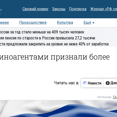
Свежий номер
Законы
Подписка
Журнал «РФ с
ия
и
 мире
Происшествия
Культура
Ещё
Медиацентр
Интервью
Колумнисты
Делова
оссии за год стало меньше на 409 тысяч человек
эксперт
яя пенсия по старости в России превысила 27,2 тысячи
сти предложили закрепить на уровне не ниже 40% от заработка
 иноагентами признали более
Читать нас в
Источник:
ТА