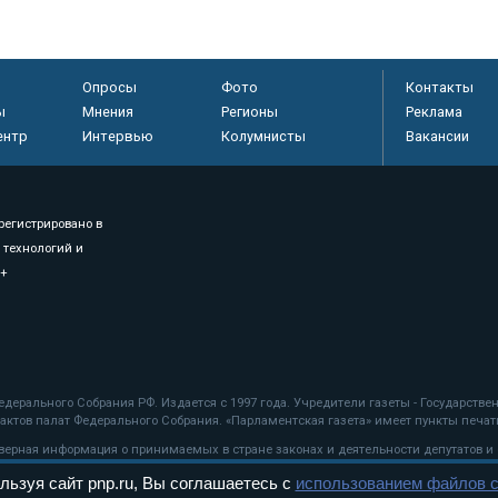
Опросы
Фото
Контакты
ы
Мнения
Регионы
Реклама
ентр
Интервью
Колумнисты
Вакансии
регистрировано в
 технологий и
8+
.
дерального Собрания РФ. Издается с 1997 года. Учредители газеты - Государств
ктов палат Федерального Собрания. «Парламентская газета» имеет пункты печати
оверная информация о принимаемых в стране законах и деятельности депутатов и
льзуя сайт pnp.ru, Вы соглашаетесь с
использованием файлов c
ехнологии