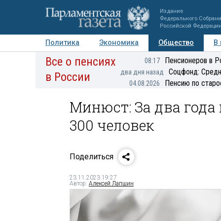
Издание
Федерального Собран
Российской Федераци
Политика
Экономика
Общество
В
Все о пенсиях
Фото
Авторы
Персоны
Мнения
Регионы
Пенсионеров в Р
08:17
Соцфонд: Средн
два дня назад
в России
Пенсию по старо
04.08.2026
Минюст: За два года
300 человек
Поделиться
23.11.2023 19:27
Автор:
Алексей Лапшин