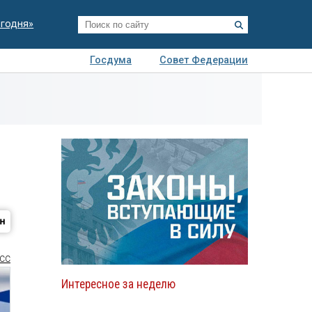
егодня»
Госдума
Совет Федерации
я
Авто
Недвижимость
Технологии
иза
СС
Интересное за неделю