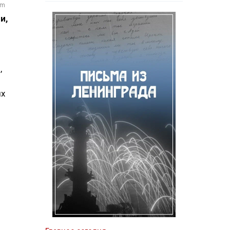
om
и,
,
ых